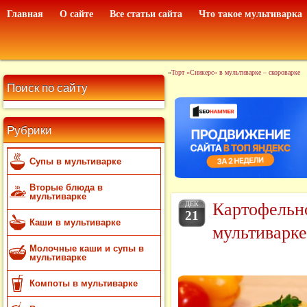
Главная
О сайте
Все статьи сайта
Что такое мультиварка
«
Торт «Сникерс» в мультиварке – скороварке
Поиск по сайту
Рубрики
Супы в мультиварке
Вторые блюда в
мультиварке
Картофельно
ДЕК
21
Каши в мультиварке
мультиварке
Молочные каши и супы в
мультиварке
Компоты в мультиварке