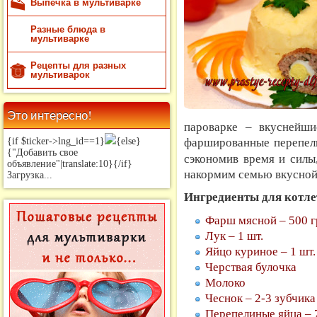
Выпечка в мультиварке
Разные блюда в
мультиварке
Рецепты для разных
мультиварок
Это интересно!
пароварке – вкуснейш
фаршированные перепел
{if $ticker->lng_id==1}
{else}
{"Добавить свое
сэкономив время и силы
объявление"|translate:10}{/if}
накормим семью вкусной 
Загрузка...
Ингредиенты для котле
Фарш мясной – 500 гр
Лук – 1 шт.
Яйцо куриное – 1 шт.
Черствая булочка
Молоко
Чеснок – 2-3 зубчика
Перепелиные яйца – 7