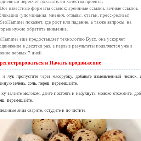
едневный пересчет показателей качества проекта.
Все известные форматы ссылок: арендные ссылки, вечные ссылки,
бликации (упоминания, мнения, отзывы, статьи, пресс-релизы).
SeoHammer покажет, где рост или падение, а также запросы, на
торые нужно обратить внимание.
oHammer еще предоставляет технологию
Буст
, она ускоряет
одвижение в десятки раз, а первые результаты появляются уже в
чение первых 7 дней.
регистрироваться и Начать продвижение
 и лук пропустите через мясорубку, добавьте измельченный чеснок, 
енную зелень, соль, перец, перемешайте.
чку залейте молоком, дайте постоять и набухнуть, молоко отожмите, доб
рш, перемешайте.
пелиные яйца сварите, остудите и почистите.