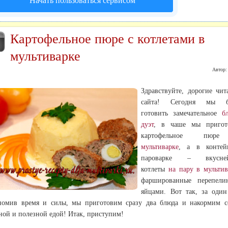
Начать пользоваться сервисом
Картофельное пюре с котлетами в
К
1
мультиварке
Автор
Здравствуйте, дорогие чит
сайта! Сегодня мы б
готовить замечательное
б
дуэт
, в чаше мы пригот
картофельное п
мультиварке
, а в контей
пароварке – вкусне
котлеты
на пару
в мультив
фаршированные перепели
яйцами.
Вот так, за один
номив время и силы, мы приготовим сразу два блюда и накормим 
ной и полезной едой! Итак, приступим!