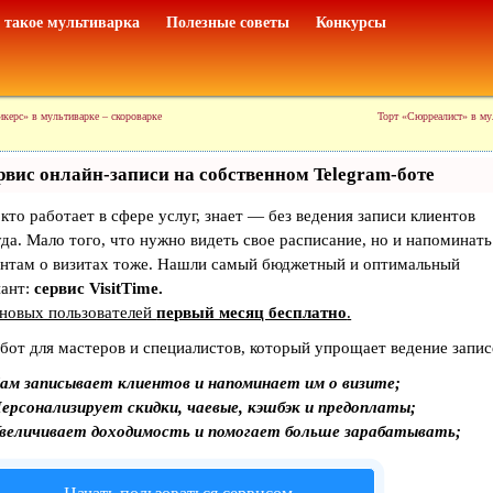
 такое мультиварка
Полезные советы
Конкурсы
икерс» в мультиварке – скороварке
Торт «Сюрреалист» в му
рвис онлайн-записи на собственном Telegram-боте
 кто работает в сфере услуг, знает — без ведения записи клиентов
да. Мало того, что нужно видеть свое расписание, но и напоминать
ентам о визитах тоже. Нашли самый бюджетный и оптимальный
иант:
сервис VisitTime.
 новых пользователей
первый месяц бесплатно
.
бот для мастеров и специалистов, который упрощает ведение запис
ам записывает клиентов и напоминает им о визите;
ерсонализирует скидки, чаевые, кэшбэк и предоплаты;
величивает доходимость и помогает больше зарабатывать;