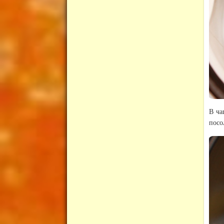
В ча
посо