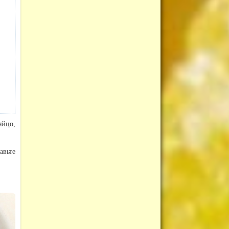
яйцо,
авьте