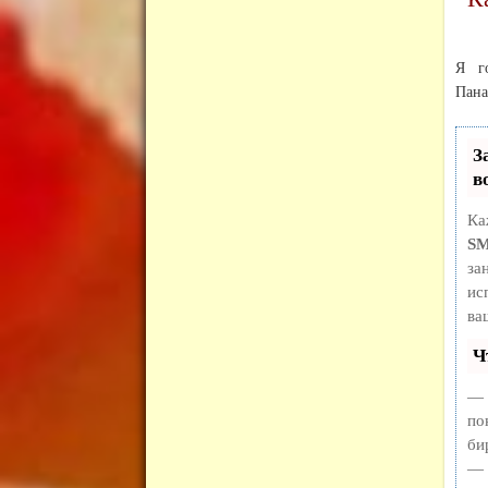
Я г
Пана
З
в
Ка
S
за
ис
ва
Ч
— 
по
би
— 