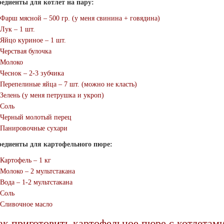
едиенты для котлет на пару:
Фарш мясной – 500 гр. (у меня свинина + говядина)
Лук – 1 шт.
Яйцо куриное – 1 шт.
Черствая булочка
Молоко
Чеснок – 2-3 зубчика
Перепелиные яйца – 7 шт. (можно не класть)
Зелень (у меня петрушка и укроп)
Соль
Черный молотый перец
Панировочные сухари
едиенты для картофельного пюре:
Картофель – 1 кг
Молоко – 2 мультстакана
Вода – 1-2 мультстакана
Соль
Сливочное масло
ак приготовить картофельное пюре с котлетами