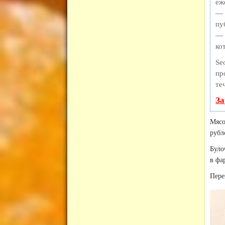
еж
— 
пу
— 
ко
Se
пр
те
За
Мясо
рубл
Було
в фа
Пере