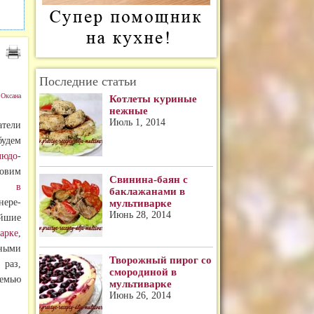
Последние статьи
:
Оксана
Котлеты куриные
нежные
Июль 1, 2014
атели
удем
людо-
овим
Свинина-баян с
юре
в
баклажанами в
нере-
мультиварке
Июнь 28, 2014
йшие
арке
,
ными
Творожный пирог со
 раз,
смородиной в
семью
мультиварке
Июнь 26, 2014