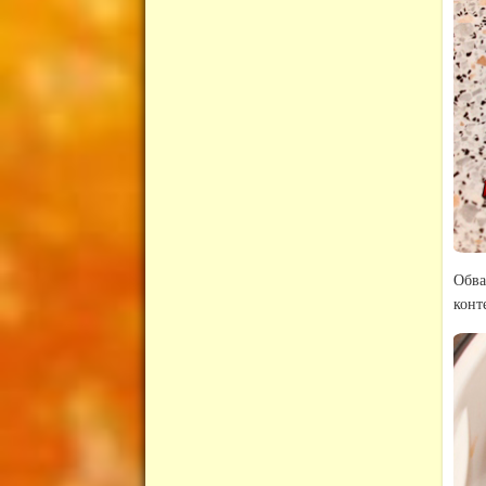
Обва
конт