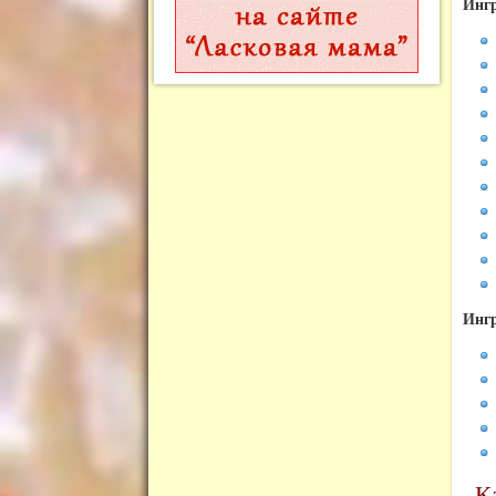
Ингр
Ингр
К