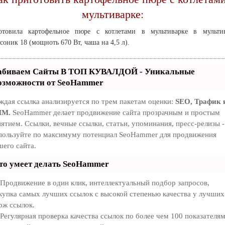
мультиварке:
отовила картофельное пюре с котлетами в мультиварке в мультив
соник 18 (мощноть 670 Вт, чаша на 4,5 л).
абиваем Сайты В ТОП КУВАЛДОЙ - Уникальные
озможности от SeoHammer
ждая ссылка анализируется по трем пакетам оценки:
SEO, Трафик 
MM.
SeoHammer делает продвижение сайта прозрачным и простым
нятием. Ссылки, вечные ссылки, статьи, упоминания, пресс-релизы -
пользуйте по максимуму потенциал SeoHammer для продвижения
шего сайта.
то умеет делать SeoHammer
Продвижение в один клик, интеллектуальный подбор запросов,
купка самых лучших ссылок с высокой степенью качества у лучших
рж ссылок.
Регулярная проверка качества ссылок по более чем 100 показателям