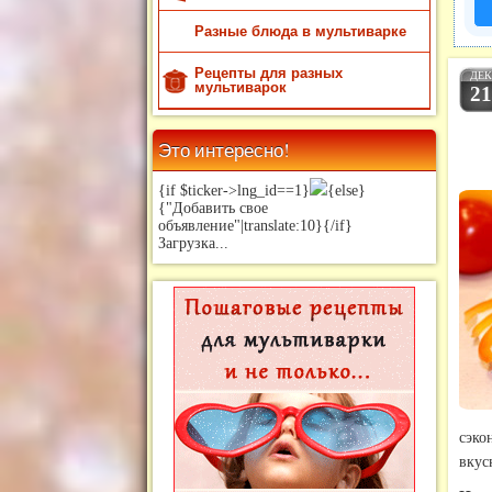
Разные блюда в мультиварке
Рецепты для разных
ДЕ
мультиварок
2
Это интересно!
{if $ticker->lng_id==1}
{else}
{"Добавить свое
объявление"|translate:10}{/if}
Загрузка...
сэко
вкус