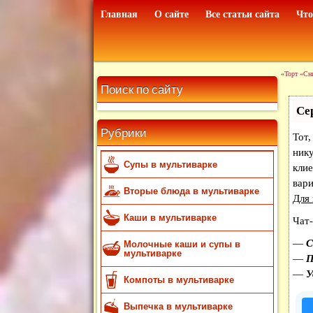
Главная
О сайте
Все статьи сайта
Что
«
Торт «Сн
Поиск по сайту
Се
Рубрики
Тот,
нику
Супы в мультиварке
кли
вар
Вторые блюда в мультиварке
Для
Каши в мультиварке
Чат-
—
С
Молочные каши и супы в
мультиварке
—
П
—
У
Компоты в мультиварке
Выпечка в мультиварке