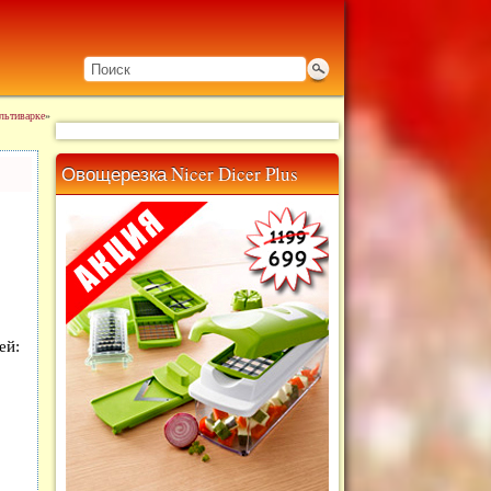
льтиварке
»
Овощерезка Nicer Dicer Plus
ей: