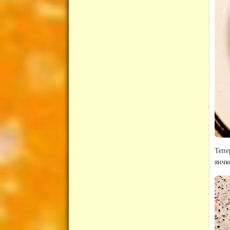
Тепе
яичк