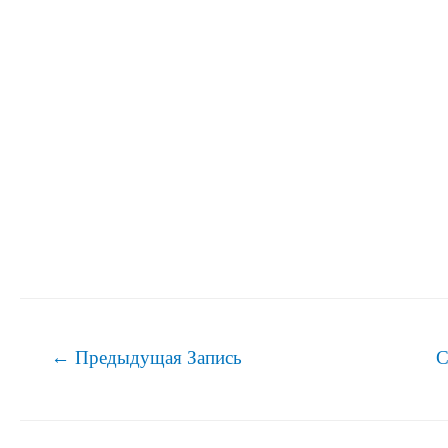
Навигация
←
Предыдущая Запись
С
по
записям