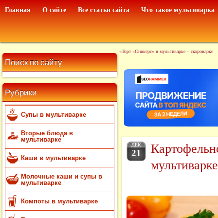
Главная
О сайте
Все статьи сайта
Что такое мультиварка
«
Торт «Сникерс» в мультиварке – скороварке
Поиск по сайту
Рубрики
Супы в мультиварке
Вторые блюда в
мультиварке
Картофельно
ДЕК
21
Каши в мультиварке
мультиварке
Молочные каши и супы в
мультиварке
Компоты в мультиварке