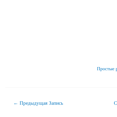
Простые 
Навигация
←
Предыдущая Запись
С
по