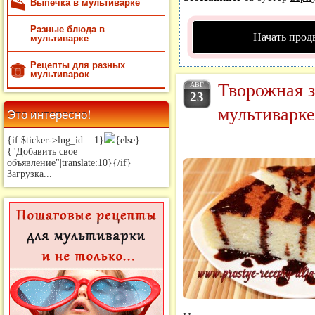
Выпечка в мультиварке
Разные блюда в
Начать прод
мультиварке
Рецепты для разных
мультиварок
Творожная з
АВГ
23
мультиварке
Это интересно!
{if $ticker->lng_id==1}
{else}
{"Добавить свое
объявление"|translate:10}{/if}
Загрузка...