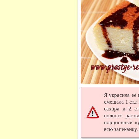
Я украсила её 
смешала 1 ст.л.
сахара и 2 ст
полного раст
порционный ку
всю запеканку.