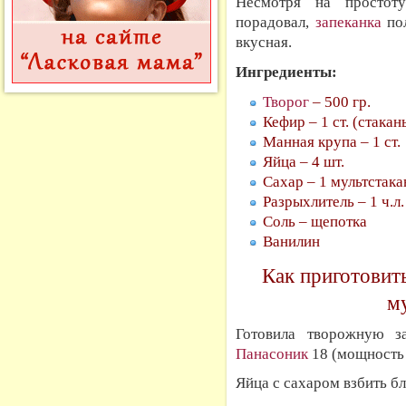
Несмотря на простоту
порадовал,
запеканка
пол
вкусная.
Ингредиенты:
Творог
– 500 гр.
Кефир – 1 ст. (стака
Манная крупа – 1 ст.
Яйца – 4 шт.
Сахар – 1 мультстака
Разрыхлитель – 1 ч.л.
Соль – щепотка
Ванилин
Как приготовит
му
Готовила творожную 
Панасоник
18 (мощность 6
Яйца с сахаром взбить б