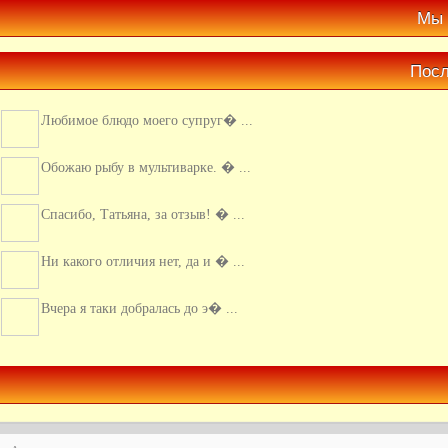
Мы 
Посл
Любимое блюдо моего супруг� ...
Обожаю рыбу в мультиварке. � ...
Спасибо, Татьяна, за отзыв! � ...
Ни какого отличия нет, да и � ...
Вчера я таки добралась до э� ...
Супер идея! Так я еще не гот� ...