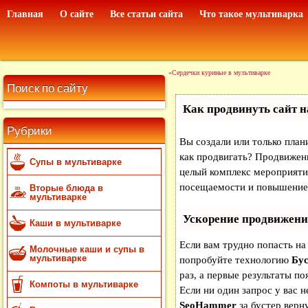
Главная
О сайте
Все статьи сайта
Что такое мультиварка
«
Сердечки куриные в мультиварке
Поиск по сайту
Как продвинуть сайт н
Рубрики
Вы создали или только плани
как продвигать? Продвижени
Супы в мультиварке
целый комплекс мероприяти
посещаемости и повышение 
Вторые блюда в
мультиварке
Ускорение продвижени
Каши в мультиварке
Если вам трудно попасть на
Молочные каши и супы в
мультиварке
попробуйте технологию
Бус
раз, а первые результаты по
Компоты в мультиварке
Если ни один запрос у вас н
SeoHammer
за бустер
верну