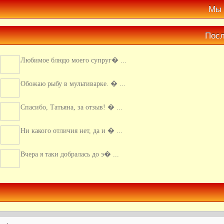
Мы 
Посл
Любимое блюдо моего супруг� ...
Обожаю рыбу в мультиварке. � ...
Спасибо, Татьяна, за отзыв! � ...
Ни какого отличия нет, да и � ...
Вчера я таки добралась до э� ...
Супер идея! Так я еще не гот� ...