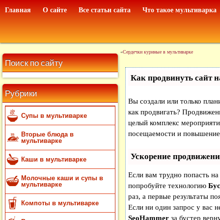
Главная
О сайте
Все статьи сайта
Что такое мультиварка
«
Сердечки куриные в мультиварке
Поиск по сайту
Как продвинуть сайт н
Рубрики
Вы создали или только плани
как продвигать? Продвижени
Супы в мультиварке
целый комплекс мероприяти
посещаемости и повышение 
Вторые блюда в
мультиварке
Ускорение продвижени
Каши в мультиварке
Если вам трудно попасть на
Молочные каши и супы в
мультиварке
попробуйте технологию
Бус
раз, а первые результаты по
Компоты в мультиварке
Если ни один запрос у вас н
SeoHammer
за бустер
верну