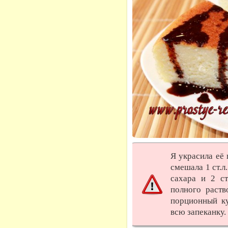
Я украсила её 
смешала 1 ст.л.
сахара и 2 ст
полного раст
порционный ку
всю запеканку.