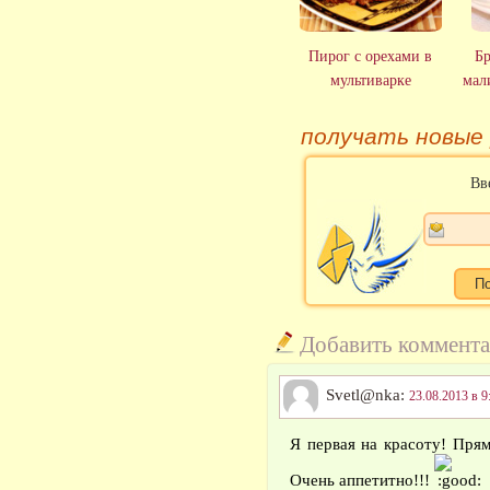
Пирог с орехами в
Бр
мультиварке
мал
получать новые
Вв
Добавить коммент
Svetl@nka:
23.08.2013 в 9
Я первая на красоту! Прям
Очень аппетитно!!!