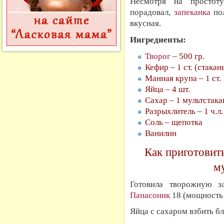
Несмотря на простоту
порадовал,
запеканка
пол
вкусная.
Ингредиенты:
Творог
– 500 гр.
Кефир – 1 ст. (стака
Манная крупа – 1 ст.
Яйца – 4 шт.
Сахар – 1 мультстака
Разрыхлитель – 1 ч.л.
Соль – щепотка
Ванилин
Как приготовит
му
Готовила творожную 
Панасоник
18 (мощность 6
Яйца с сахаром взбить б