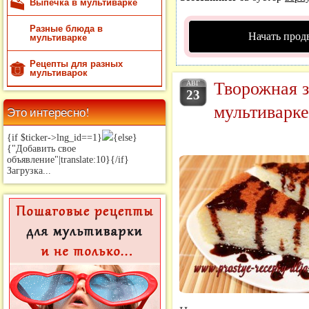
Выпечка в мультиварке
Разные блюда в
Начать прод
мультиварке
Рецепты для разных
мультиварок
Творожная з
АВГ
23
мультиварке
Это интересно!
{if $ticker->lng_id==1}
{else}
{"Добавить свое
объявление"|translate:10}{/if}
Загрузка...