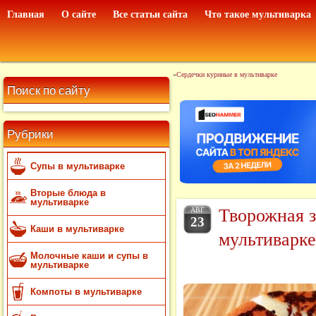
Главная
О сайте
Все статьи сайта
Что такое мультиварка
«
Сердечки куриные в мультиварке
Поиск по сайту
Рубрики
Супы в мультиварке
Вторые блюда в
мультиварке
Творожная з
АВГ
23
Каши в мультиварке
мультиварке
Молочные каши и супы в
мультиварке
Компоты в мультиварке