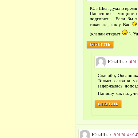
ЮляШка, думаю время к
Панасонике мощност
подгорит… Если бы я 
такая же, как у Вас
(клапан открыт
). У
ОТВЕТИТЬ
ЮляШка:
16.01.
Спасибо, Оксаночка
Только сегодня у
задержалась допозд
Напишу как получ
ОТВЕТИТЬ
ЮляШка:
19.01.2014 в 9:4