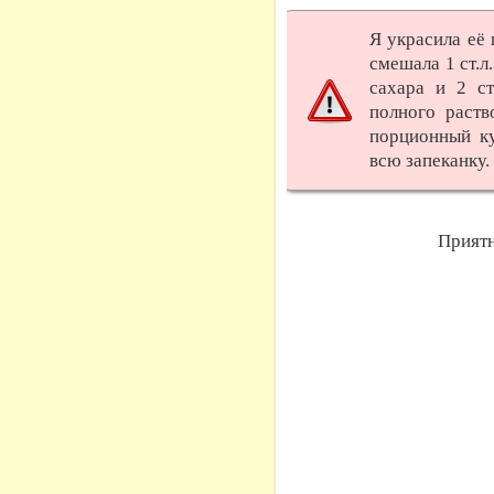
Я украсила её 
смешала 1 ст.л.
сахара и 2 ст
полного раст
порционный ку
всю запеканку.
Приятн