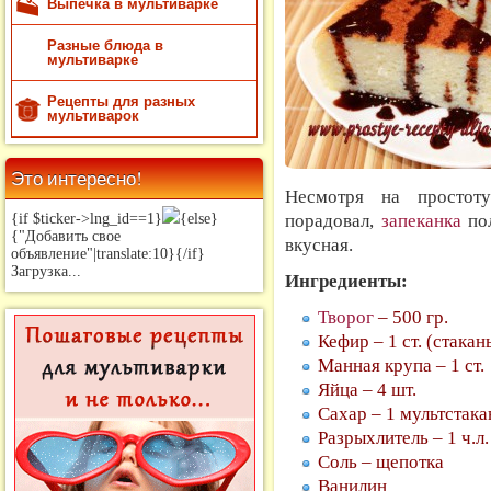
Выпечка в мультиварке
Разные блюда в
мультиварке
Рецепты для разных
мультиварок
Это интересно!
Несмотря на простоту
порадовал,
запеканка
пол
{if $ticker->lng_id==1}
{else}
{"Добавить свое
вкусная.
объявление"|translate:10}{/if}
Загрузка...
Ингредиенты:
Творог
– 500 гр.
Кефир – 1 ст. (стака
Манная крупа – 1 ст.
Яйца – 4 шт.
Сахар – 1 мультстака
Разрыхлитель – 1 ч.л.
Соль – щепотка
Ванилин