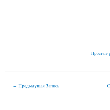
Простые 
Навигация
←
Предыдущая Запись
С
по
записям