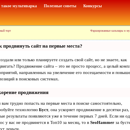
 такое мультиварка
Полезные советы
Конкурсы
ный торт
Фаршированные кальмары в му
к продвинуть сайт на первые места?
оздали или только планируете создать свой сайт, но не знаете, как
вигать? Продвижение сайта – это не просто процесс, а целый комп
оприятий, направленных на увеличение его посещаемости и повыш
позиций в поисковых системах.
корение продвижения
 вам трудно попасть на первые места в поиске самостоятельно,
робуйте технологию
Буст
, она ускоряет продвижение в десятки раз,
ые результаты появляются уже в течение первых 7 дней. Если ни о
ос у вас не продвинется в Топ10 за месяц, то в
SeoHammer
за буст
ут деньги.