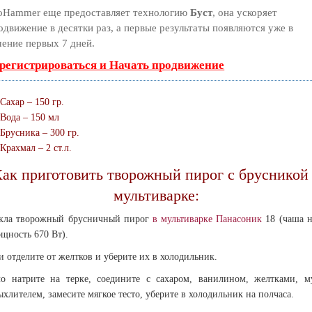
oHammer еще предоставляет технологию
Буст
, она ускоряет
одвижение в десятки раз, а первые результаты появляются уже в
чение первых 7 дней.
регистрироваться и Начать продвижение
Сахар – 150 гр.
Вода – 150 мл
Брусника – 300 гр.
Крахмал – 2 ст.л.
ак приготовить творожный пирог с брусникой
мультиварке:
кла творожный брусничный пирог
в мультиварке
Панасоник
18 (чаша н
ощность 670 Вт).
и отделите от желтков и уберите их в холодильник.
о натрите на терке, соедините с сахаром, ванилином, желтками, м
ыхлителем, замесите мягкое тесто, уберите в холодильник на полчаса.