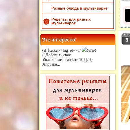
Разные блюда в мультиварке
Рецепты для разных
мультиварок
МА
Это интересно!
9
{if $ticker->lng_id==1}
{else}
{"Добавить свое
объявление"|translate:10}{/if}
Загрузка...