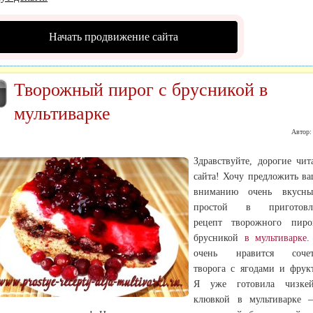
Начать продвижение сайта
Творожный пирог с брусникой в
Р
мультиварке
Автор
Здравствуйте, дорогие чит
сайта! Хочу предложить в
вниманию очень вкусн
простой в приготовл
рецепт творожного пиро
брусникой
в мультиварке
.
очень нравится сочет
творога с ягодами и фрук
Я уже готовила чизке
клювкой в мультиварке 