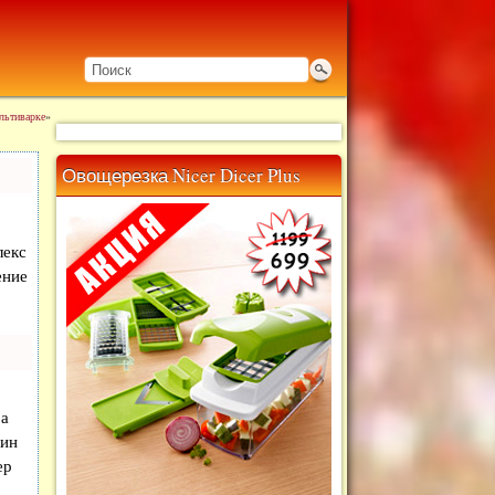
льтиварке
»
Овощерезка Nicer Dicer Plus
лекс
ение
 а
дин
ер