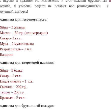
нь вкусно и красиво! Не исключение и этот нежный брусничный
п
робуйте, я уверена, рецепт не оставит вас равнодушными к 
колепной выпечке!
едиенты для песочного теста:
Яйца – 3 желтка
Масло – 150 гр. (или маргарин)
Сахар – 2 ст.л.
Мука – 2 мультстакана
Разрыхлитель – 1 ч.л.
Ванилин
едиенты для творожной начинки:
Яйца – 3 белка
Сахар – 5 ст.л.
Цедра лимона – 1 ч.л.
Сметана – 200 гр.
Творог
– 250 гр.
Крахмал – 2 ст.л.
едиенты для брусничной глазури: