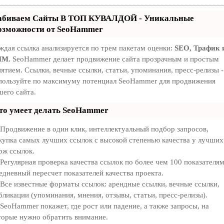
абиваем Сайты В ТОП КУВАЛДОЙ - Уникальные
озможности от SeoHammer
ждая ссылка анализируется по трем пакетам оценки:
SEO, Трафик 
MM.
SeoHammer делает продвижение сайта прозрачным и простым
нятием. Ссылки, вечные ссылки, статьи, упоминания, пресс-релизы -
пользуйте по максимуму потенциал SeoHammer для продвижения
шего сайта.
то умеет делать SeoHammer
Продвижение в один клик, интеллектуальный подбор запросов,
купка самых лучших ссылок с высокой степенью качества у лучших
рж ссылок.
Регулярная проверка качества ссылок по более чем 100 показателям
едневный пересчет показателей качества проекта.
Все известные форматы ссылок: арендные ссылки, вечные ссылки,
бликации (упоминания, мнения, отзывы, статьи, пресс-релизы).
SeoHammer покажет, где рост или падение, а также запросы, на
торые нужно обратить внимание.