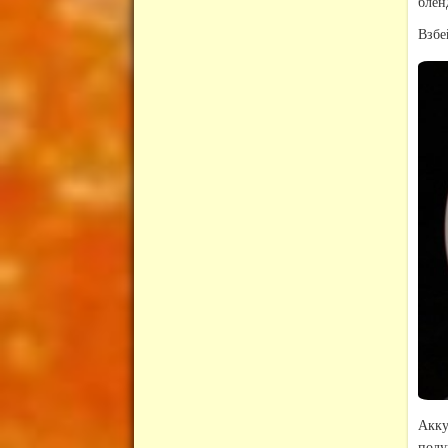
блен
Взбе
Акк
полу