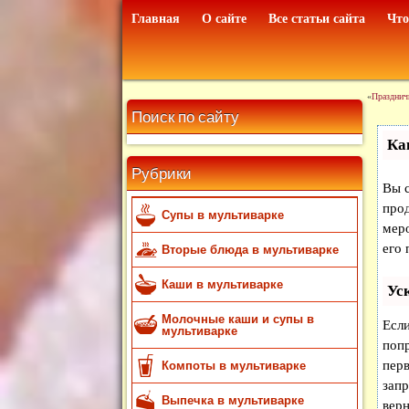
Главная
О сайте
Все статьи сайта
Что
«
Празднич
Поиск по сайту
Ка
Рубрики
Вы с
прод
Супы в мультиварке
мер
его 
Вторые блюда в мультиварке
Каши в мультиварке
Ус
Молочные каши и супы в
Если
мультиварке
поп
перв
Компоты в мультиварке
запр
Выпечка в мультиварке
верн