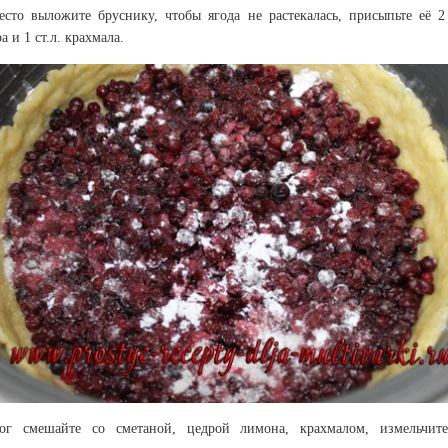
есто выложите бруснику, чтобы ягода не растекалась, присыпьте её 2 
а и 1 ст.л. крахмала.
ог смешайте со сметаной, цедрой лимона, крахмалом, измельчит