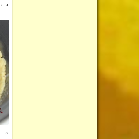
ст.л.
е все