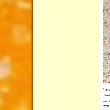
Раск
(мож
выпе
бума