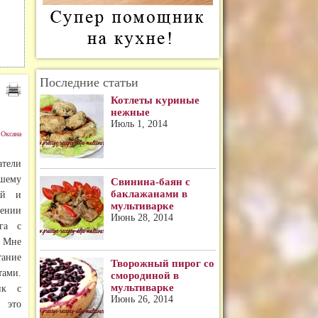
Последние статьи
Котлеты куриные
нежные
Июль 1, 2014
:
Оксана
атели
ашему
Свинина-баян с
баклажанами в
ый и
мультиварке
ении
Июнь 28, 2014
га с
 Мне
ание
Творожный пирог со
тами.
смородиной в
мультиварке
йк с
Июнь 26, 2014
– это