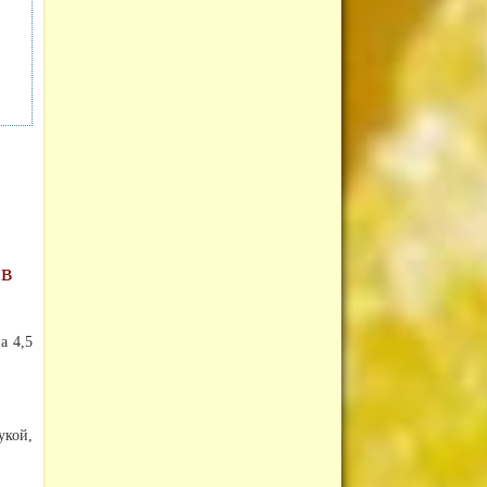
 в
а 4,5
укой,