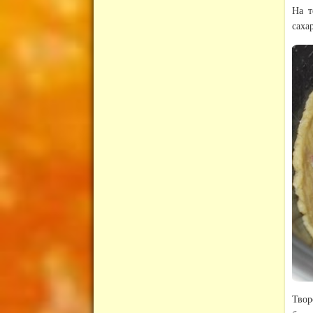
На т
сахар
Твор