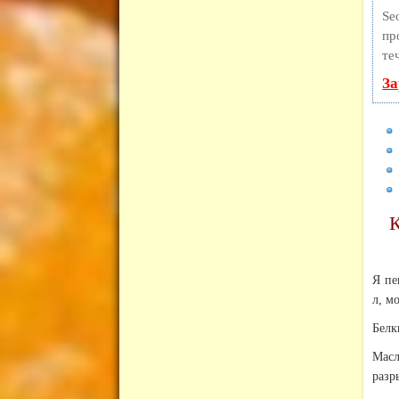
Se
пр
те
За
К
Я пе
л, м
Белк
Масл
разр