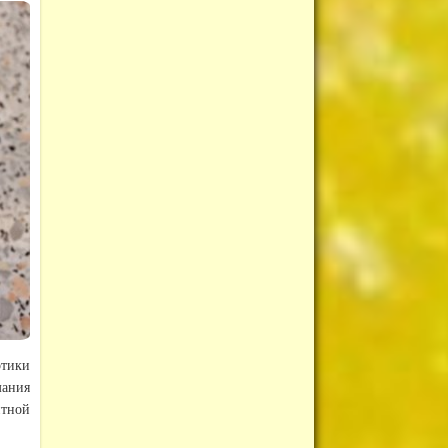
ртики
мания
нтной