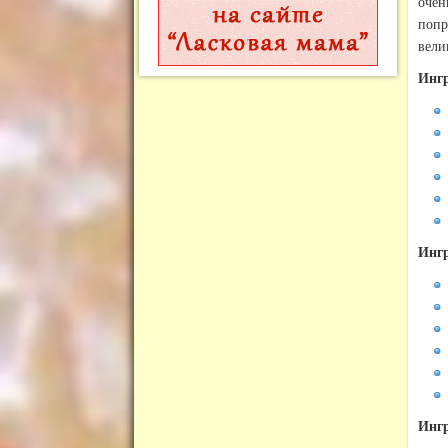
оче
поп
вели
Ингр
Ингр
Ингр