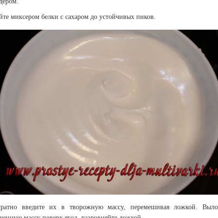
дером.
йте миксером белки с сахаром до устойчивых пиков.
уратно введите их в творожную массу, перемешивая ложкой. Выло
ченную массу поверх ягод, разровняйте ложкой.