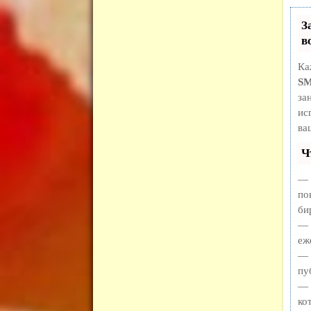
З
в
Ка
S
за
ис
ва
Ч
— 
по
би
— 
еж
— 
пу
— 
ко