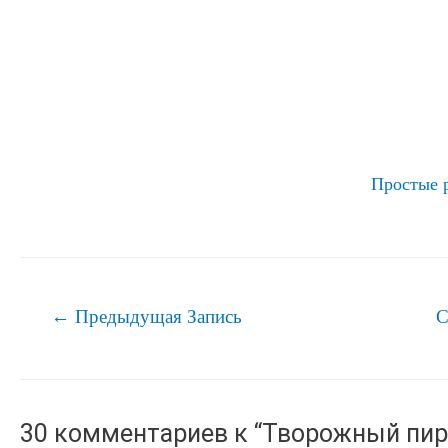
Простые 
Навигация
←
Предыдущая Запись
С
по
записям
30 комментариев к “Творожный пир