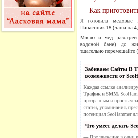
Как приготовить
Я готовила медовые
Панасоник 18 (чаша на 4,
Масло и мед разогрей
водяной бане) до жид
тщательно перемешайте (
Забиваем Сайты В
возможности от Se
Каждая ссылка анализиру
Трафик и SMM.
SeoHamm
прозрачным и простым за
статьи, упоминания, пре
потенциал SeoHammer дл
Что умеет делать S
— Продвижение в один к