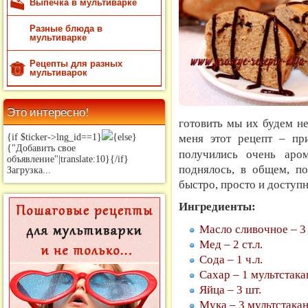
Выпечка в мультиварке
Разные блюда в
мультиварке
Рецепты для разных
мультиварок
Это интересно!
готовить мы их будем н
меня этот рецепт – пр
{if $ticker->lng_id==1}
{else}
{"Добавить свое
получились очень аром
объявление"|translate:10}{/if}
поднялось, в общем, по
Загрузка...
быстро, просто и доступ
Ингредиенты:
Масло сливочное – 3 
Мед – 2 ст.л.
Сода – 1 ч.л.
Сахар – 1 мультстака
Яйца – 3 шт.
Мука – 3 мультстака