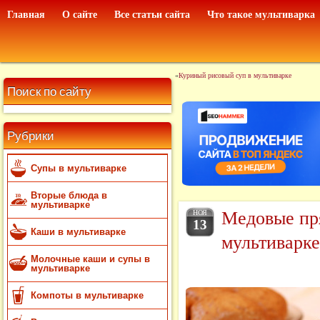
Главная
О сайте
Все статьи сайта
Что такое мультиварка
«
Куриный рисовый суп в мультиварке
Поиск по сайту
Рубрики
Супы в мультиварке
Вторые блюда в
мультиварке
Медовые пр
НОЯ
13
Каши в мультиварке
мультиварке
Молочные каши и супы в
мультиварке
Компоты в мультиварке