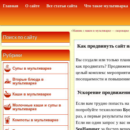
Главная
О сайте
Все статьи сайта
Что такое мультиварка
«
Манник с маком в мультиварке — скороварке
Поиск по сайту
Как продвинуть сайт н
Рубрики
Вы создали или только плани
как продвигать? Продвижени
Супы в мультиварке
целый комплекс мероприяти
посещаемости и повышение 
Вторые блюда в
мультиварке
Ускорение продвижени
Каши в мультиварке
Если вам трудно попасть на
Молочные каши и супы в
мультиварке
попробуйте технологию
Бус
раз, а первые результаты по
Компоты в мультиварке
Если ни один запрос у вас н
SeoHammer
за бустер
верну