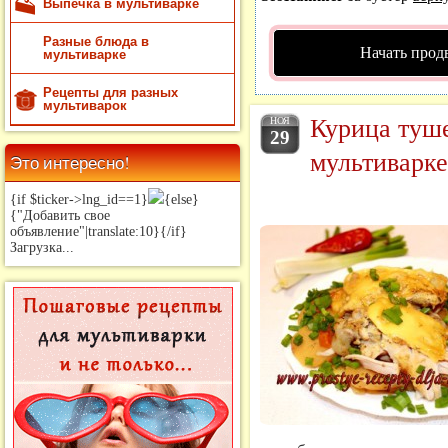
Выпечка в мультиварке
Разные блюда в
Начать прод
мультиварке
Рецепты для разных
мультиварок
Курица туш
НОЯ
29
мультиварке
Это интересно!
{if $ticker->lng_id==1}
{else}
{"Добавить свое
объявление"|translate:10}{/if}
Загрузка...