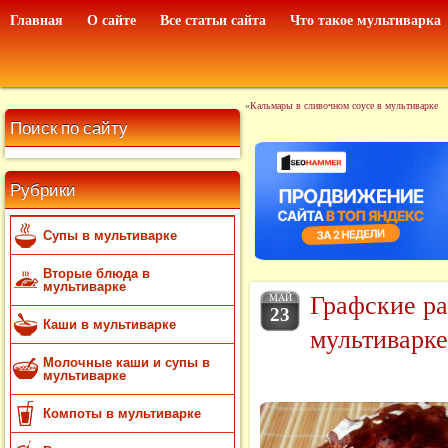
Главная
О сайте
Все статьи сайта
Что такое мультиварка
«
Кальмары в сливочном соусе в мультиварке
Поиск по сайту
Рубрики
Супы в мультиварке
Вторые блюда в
мультиварке
Графские ра
МАЙ
23
Каши в мультиварке
мультиварке
Молочные каши и супы в
мультиварке
Компоты в мультиварке