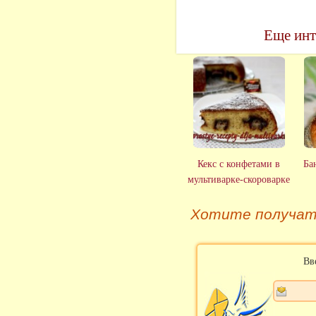
Еще инт
Кекс с конфетами в
Ба
мультиварке-скороварке
Хотите получат
Вв