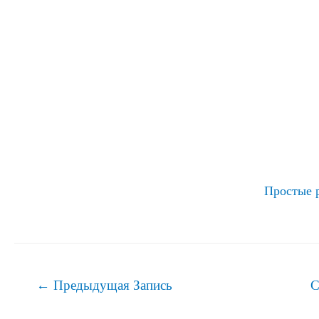
Простые 
Навигация
←
Предыдущая Запись
С
по