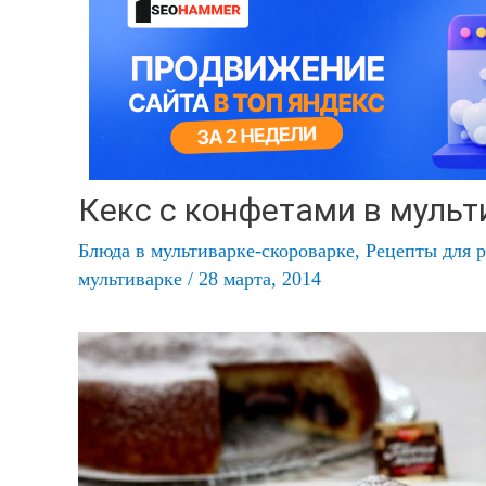
Кекс с конфетами в муль
Блюда в мультиварке-скороварке
,
Рецепты для 
мультиварке
/
28 марта, 2014