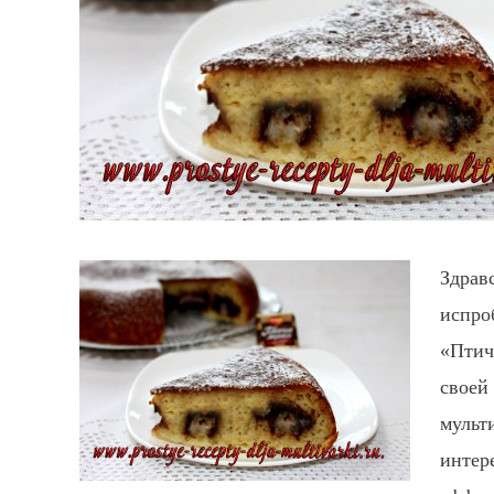
Здрав
испро
«Птич
своей
мульт
интер