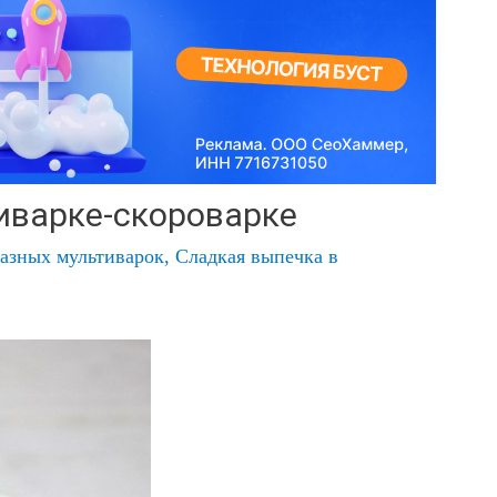
тиварке-скороварке
разных мультиварок
,
Сладкая выпечка в