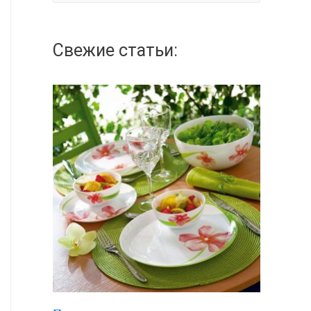
а
й
Свежие статьи:
т
и
: