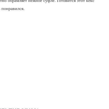
тно обрамляет нежное суфле. Готовится этот кекс
ь понравился.