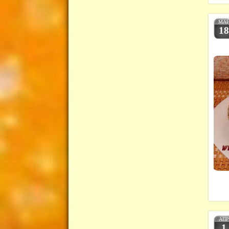
МА
1
АП
1