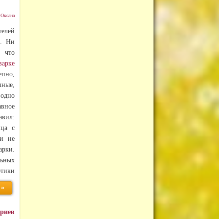
:
Оксана
телей
а. Ни
, что
арке
епно,
ные,
 одно
вное
авил:
йца с
ки не
арки.
льных
ртики
 »
ариев