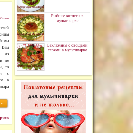
Рыбные котлеты в
:
Оксана
мультиварке
телей
рицы
юбимы
Баклажаны с овощами
 Вам
слоями в мультиварке
ь из
 и не
и, то
ни с
се в
нара
 »
ариев