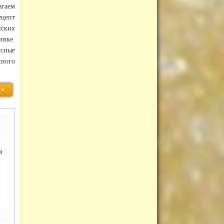
гаем
цепт
ских
ивке.
усные
сного
 »
и