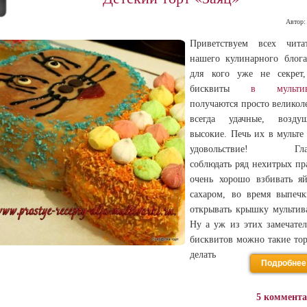
Автор
Приветствуем всех чита
нашего кулинарного блог
для кого уже не секрет
бисквиты
в мультив
получаются просто великол
всегда удачные, воздуш
высокие. Печь их в мульте
удовольствие! Гла
соблюдать ряд нехитрых пр
очень хорошо взбивать я
сахаром, во время выпеч
открывать крышку мультив
Ну а уж из этих замечате
бисквитов можно такие то
делать
Подробнее
5 коммент