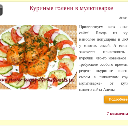
Куриные голени в мультиварке
Л
8
Автор
Приветствуем всех чита
сайта! Блюда из ку
наиболее популярны и л
у многих семей. А если
захочется приготовит
курочки что-то новенькое
требующее особого времен
рецепт «куриные голе
сыром в пикантном соу
мультиварке» от кули
нашего сайта Алены
Подробнее
7 коммент