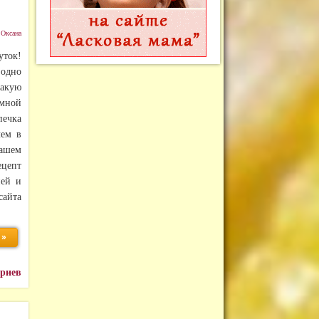
:
Оксана
уток!
дно
такую
ной
ечка
чем в
ашем
ецепт
ней и
айта
 »
ариев