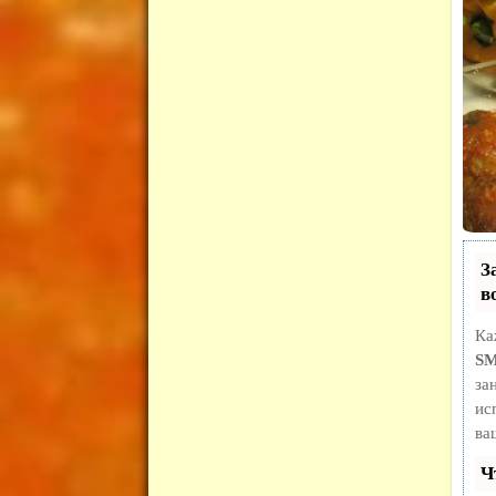
З
в
Ка
S
за
ис
ва
Ч