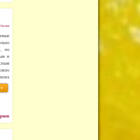
:
Оксана
емые
ольно
и, но
ным и
сным
ожно
воих
 »
ариев