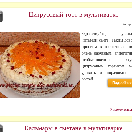
Цитрусовый торт в мультиварке
Й
8
Автор
Здравствуйте, уважа
читатели сайта! Таким дов
простым в приготовлени
очень нарядным, аппетит
необыкновенно вку
цитрусовым тортиком м
удивить и порадовать с
гостей.
Подробнее
7 коммент
Кальмары в сметане в мультиварке
Р