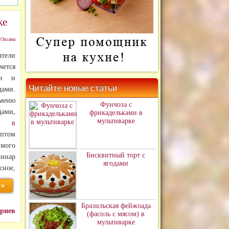
ке
:
Оксана
атели
чется
ми и
Читайте новые статьи
дами.
 меню
Фунчоза с
ми,
фрикадельками в
мультиварке
ями
в
том
имого
Бисквитный торт с
линар
ягодами
сное,
 »
Бразильская фейжоада
ариев
(фасоль с мясом) в
мультиварке