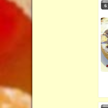
ИЮ
6
ИЮ