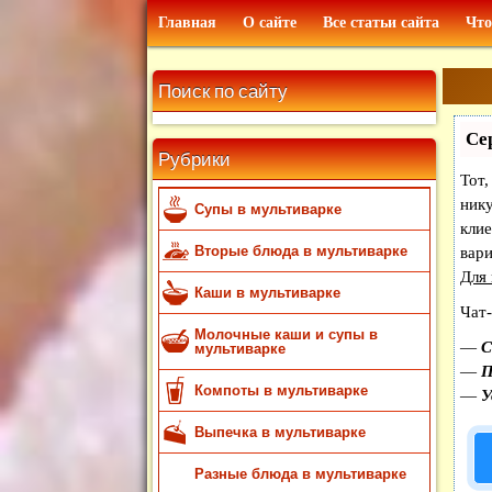
Главная
О сайте
Все статьи сайта
Что
Поиск по сайту
Се
Рубрики
Тот,
нику
Супы в мультиварке
кли
Вторые блюда в мультиварке
вар
Для
Каши в мультиварке
Чат-
Молочные каши и супы в
—
С
мультиварке
—
П
Компоты в мультиварке
—
У
Выпечка в мультиварке
Разные блюда в мультиварке