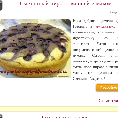
Сметанный пирог с вишней и маком
Л
Автор
Всем доброго времени с
Готовить
в мультиварке
о
удовольствие, кто имеет 
чудо-технику со м
согласятся. Часто вып
получается в ней лучше, 
духовке. Сегодня в н
меню на десерт вкусный р
сметанного пирога с виш
маком от кулинара с
Светланы Авериной
Подробнее
7 коммент
Детский торт «Заяц»
Н