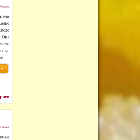
:
Оксана
атели
 меню
блюдо
 Она
росто
усные
не
 »
ариев
:
Оксана
емые