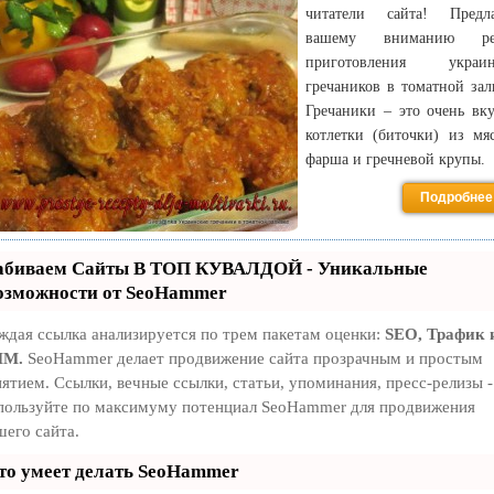
читатели сайта! Предла
вашему вниманию ре
приготовления украин
гречаников в томатной зал
Гречаники – это очень вк
котлетки (биточки) из мя
фарша и гречневой крупы.
Подробнее
абиваем Сайты В ТОП КУВАЛДОЙ - Уникальные
озможности от SeoHammer
ждая ссылка анализируется по трем пакетам оценки:
SEO, Трафик 
MM.
SeoHammer делает продвижение сайта прозрачным и простым
нятием. Ссылки, вечные ссылки, статьи, упоминания, пресс-релизы -
пользуйте по максимуму потенциал SeoHammer для продвижения
шего сайта.
то умеет делать SeoHammer