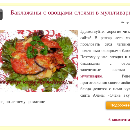
Баклажаны с овощами слоями в мультивар
Г
Автор
Здравствуйте, дорогие чит
сайта! В разгар лета хо
побаловать себя легки
полезными овощными блю
Поэтому у нас сегодня в
баклажаны с овоща
запеченные сло
мультиварке
. Рецеп
приготовления своего люб
блюда делится с нами ку
сайта Алена: «Очень вку
ое, по-летнему ароматное
Подробнее
6 коммент