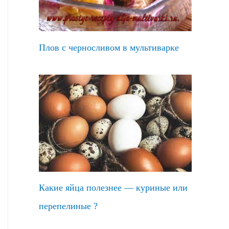
Плов с черносливом в мультиварке
Какие яйца полезнее — куриные или
перепелиные ?