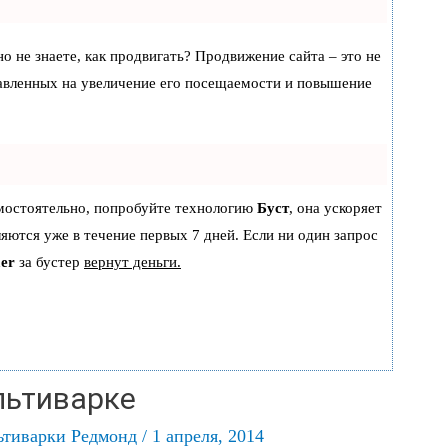
но не знаете, как продвигать? Продвижение сайта – это не
равленных на увеличение его посещаемости и повышение
амостоятельно, попробуйте технологию
Буст
, она ускоряет
ляются уже в течение первых 7 дней. Если ни один запрос
er
за бустер
вернут деньги.
льтиварке
ьтиварки Редмонд
/
1 апреля, 2014