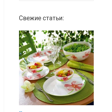
а
й
Свежие статьи:
т
и
: