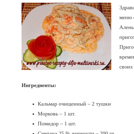
Здрав
меню 
Алены
приго
Приго
време
своих
Ингредиенты:
Кальмар очищенный – 2 тушки
Морковь – 1 шт.
Помидор – 1 шт.
Сметана 25 % жирности – 200 гр.