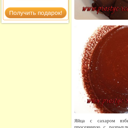
Яйца с сахаром взби
просеянную с разрыхли