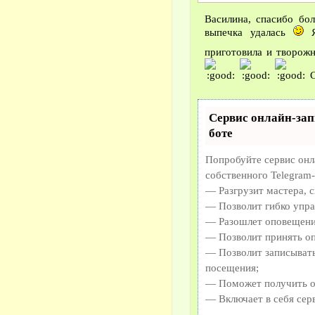
Василина, спасибо бо
выпечка удалась
Я
приготовила и творож
С
Сервис онлайн-зап
боте
Попробуйте сервис онла
собственного Telegram-
— Разгрузит мастера, 
— Позволит гибко упра
— Разошлет оповещения
— Позволит принять оп
— Позволит записывать
посещения;
— Поможет получить от
— Включает в себя сер