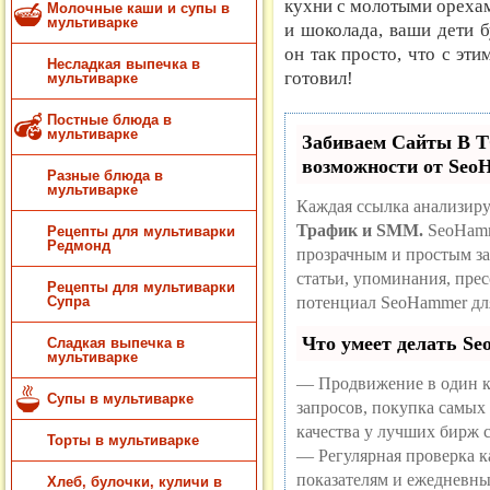
кухни с молотыми ореха
Молочные каши и супы в
мультиварке
и шоколада, ваши дети б
он так просто, что с эти
Несладкая выпечка в
готовил!
мультиварке
Постные блюда в
мультиварке
Забиваем Сайты В
возможности от Se
Разные блюда в
мультиварке
Каждая ссылка анализиру
Трафик и SMM.
SeoHamm
Рецепты для мультиварки
Редмонд
прозрачным и простым за
статьи, упоминания, пре
Рецепты для мультиварки
потенциал SeoHammer дл
Супра
Что умеет делать S
Сладкая выпечка в
мультиварке
— Продвижение в один к
Супы в мультиварке
запросов, покупка самых
качества у лучших бирж 
Торты в мультиварке
— Регулярная проверка ка
показателям и ежедневны
Хлеб, булочки, куличи в