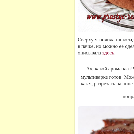
Сверху я полила шоколад
в пачке, но можно её сде
описывала
здесь
.
Ах, какой аромаааат!
мультиварке готов! Мож
как я, разрезать на ап
понр