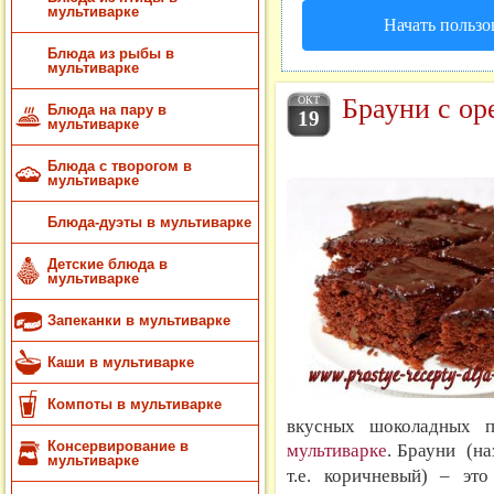
мультиварке
Начать пользо
Блюда из рыбы в
мультиварке
Брауни с ор
ОКТ
Блюда на пару в
19
мультиварке
Блюда с творогом в
мультиварке
Блюда-дуэты в мультиварке
Детские блюда в
мультиварке
Запеканки в мультиварке
Каши в мультиварке
Компоты в мультиварке
вкусных шоколадных 
Консервирование в
мультиварке
.
Брауни (на
мультиварке
т.е. коричневый) – эт