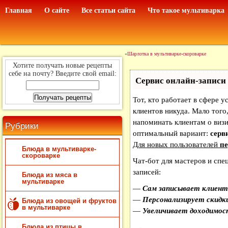
Главная
О сайте
Все статьи сайта
Что такое мультиварка
«
Шарлотка в мультиварке-скороварке
Хотите получать новые рецепты
себе на почту? Введите свой email:
Сервис онлайн-записи 
Тот, кто работает в сфере у
клиентов никуда. Мало того,
напоминать клиентам о виз
Рубрики
оптимальный вариант:
серви
Для новых пользователей
пе
Блюда в мультиварке-
скороварке
Чат-бот для мастеров и спе
записей:
Блюда из мяса в
мультиварке
—
Сам записывает клиенто
—
Персонализирует скидки
Блюда из овощей и фруктов
в мультиварке
—
Увеличивает доходимос
Блюда из птицы в