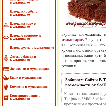
мультиварке
Блюда из рыбы в
мультиварке
Блюда на пару в
мультиварке
вкусных шоколадных 
Блюда с творогом в
мультиварке
мультиварке
.
Брауни (на
т.е. коричневый) – эт
Блюда-дуэты в мультиварке
кухни с молотыми ореха
и шоколада, ваши дети б
Детские блюда в
мультиварке
он так просто, что с эти
готовил!
Запеканки в мультиварке
Каши в мультиварке
Забиваем Сайты В
возможности от Se
Компоты в мультиварке
Каждая ссылка анализиру
Консервирование в
Трафик и SMM.
SeoHamm
мультиварке
прозрачным и простым за