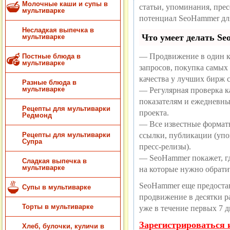
Молочные каши и супы в
статьи, упоминания, пре
мультиварке
потенциал SeoHammer дл
Несладкая выпечка в
Что умеет делать S
мультиварке
— Продвижение в один к
Постные блюда в
мультиварке
запросов, покупка самых
качества у лучших бирж 
Разные блюда в
— Регулярная проверка ка
мультиварке
показателям и ежедневны
Рецепты для мультиварки
проекта.
Редмонд
— Все известные формат
ссылки, публикации (упо
Рецепты для мультиварки
Супра
пресс-релизы).
— SeoHammer покажет, где
Сладкая выпечка в
мультиварке
на которые нужно обрати
SeoHammer еще предоста
Супы в мультиварке
продвижение в десятки ра
Торты в мультиварке
уже в течение первых 7 д
Зарегистрироваться 
Хлеб, булочки, куличи в