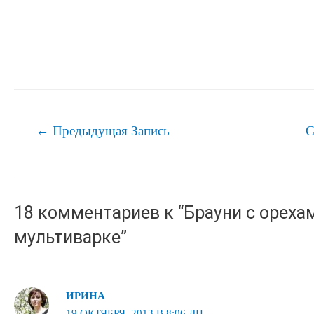
Навигация
←
Предыдущая Запись
С
по
записям
18 комментариев к “Брауни с ореха
мультиварке”
ИРИНА
19 ОКТЯБРЯ, 2013 В 8:06 ДП