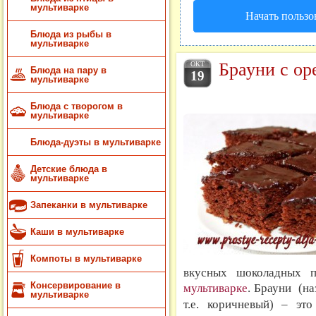
мультиварке
Начать пользо
Блюда из рыбы в
мультиварке
Брауни с ор
ОКТ
Блюда на пару в
19
мультиварке
Блюда с творогом в
мультиварке
Блюда-дуэты в мультиварке
Детские блюда в
мультиварке
Запеканки в мультиварке
Каши в мультиварке
Компоты в мультиварке
вкусных шоколадных 
Консервирование в
мультиварке
.
Брауни (на
мультиварке
т.е. коричневый) – эт