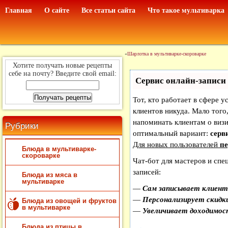
Главная
О сайте
Все статьи сайта
Что такое мультиварка
«
Шарлотка в мультиварке-скороварке
Хотите получать новые рецепты
себе на почту? Введите свой email:
Сервис онлайн-записи 
Тот, кто работает в сфере у
клиентов никуда. Мало того,
напоминать клиентам о виз
Рубрики
оптимальный вариант:
серви
Для новых пользователей
пе
Блюда в мультиварке-
скороварке
Чат-бот для мастеров и спе
записей:
Блюда из мяса в
мультиварке
—
Сам записывает клиенто
—
Персонализирует скидки
Блюда из овощей и фруктов
в мультиварке
—
Увеличивает доходимос
Блюда из птицы в