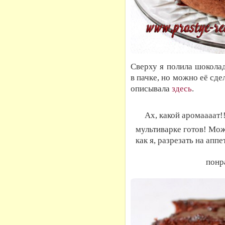
Сверху я полила шоколад
в пачке, но можно её сде
описывала
здесь
.
Ах, какой аромаааат!
мультиварке готов! Мож
как я, разрезать на ап
понр