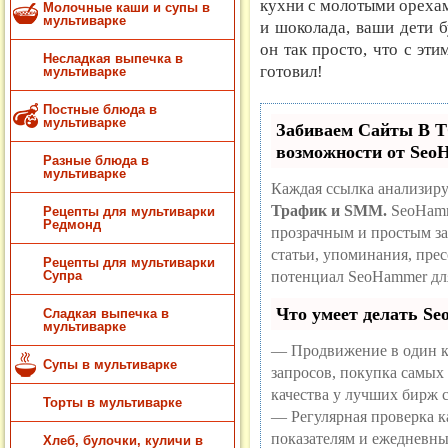
кухни с молотыми ореха
Молочные каши и супы в
мультиварке
и шоколада, ваши дети б
он так просто, что с эти
Несладкая выпечка в
готовил!
мультиварке
Постные блюда в
мультиварке
Забиваем Сайты В
возможности от Se
Разные блюда в
мультиварке
Каждая ссылка анализиру
Трафик и SMM.
SeoHamm
Рецепты для мультиварки
Редмонд
прозрачным и простым за
статьи, упоминания, пре
Рецепты для мультиварки
потенциал SeoHammer дл
Супра
Что умеет делать S
Сладкая выпечка в
мультиварке
— Продвижение в один к
Супы в мультиварке
запросов, покупка самых
качества у лучших бирж 
Торты в мультиварке
— Регулярная проверка ка
показателям и ежедневны
Хлеб, булочки, куличи в