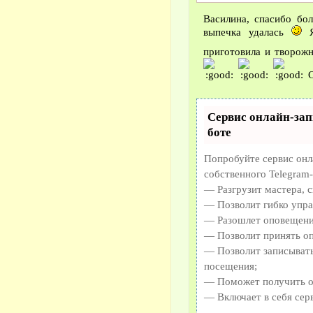
Василина, спасибо бо
выпечка удалась
Я
приготовила и творож
С
Сервис онлайн-зап
боте
Попробуйте сервис онла
собственного Telegram-
— Разгрузит мастера, 
— Позволит гибко упра
— Разошлет оповещения
— Позволит принять оп
— Позволит записывать
посещения;
— Поможет получить от
— Включает в себя сер