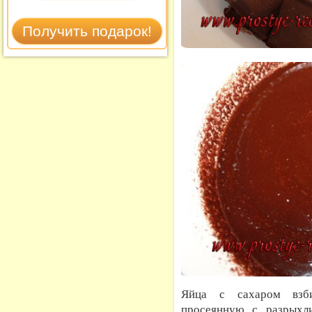
Яйца с сахаром взби
просеянную с разрыхли