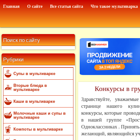
Главная
О сайте
Все статьи сайта
Что такое мультиварка
Поиск по сайту
Рубрики
Супы в мультиварке
Вторые блюда в
Конкурсы в гр
мультиварке
Здравствуйте, уважаемы
Каши в мультиварке
странице нашего кулин
конкурсы, которые провод
Молочные каши и супы в
мультиварке
в нашей группе «Прос
Одноклассниках . Принять
Компоты в мультиварке
желающий, являющийся уч