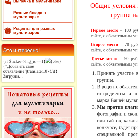
Выпечка в мультиварке
Общие условия 
группе н
Разные блюда в
мультиварке
Рецепты для разных
Первое место
– 100 ру
мультиварок
сайте, с обязательным у
Второе место
– 70 руб
Это интересно!
сайте, с обязательным у
Третье место
– 50 рубл
{if $ticker->lng_id==1}
{else}
сайте, с обязательным у
{"Добавить свое
объявление"|translate:10}{/if}
Принять участие 
Загрузка...
группы.
В рецепте обязате
ингредиенты и п
марка Вашей мульт
Мы против плаги
фотографии и скоп
или сайтов, кажд
конкурсе, будет п
специальной прог