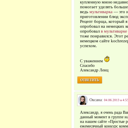
купленную мною недавно
помогает уделять больш
ведь
мультиварка
— это и
приготовлении блюд эксп
Рецепт борща, который я
опробовал на немецких ко
опробовал
в мультиварке
тоже понравился. Этот р
немецком сайте kochreze
успехом.
С уважением
Спасибо
Александр Ленц
ОТВЕТИТЬ
Оксана:
04.06.2013 в 4:5
Александр, я очень рада В
данный момент в группе н
на нашем сайте «Простые р
ежемесячный конкурс комм