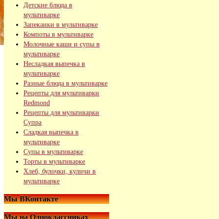
Детские блюда в
мультиварке
Запеканки в мультиварке
Компоты в мультиварке
Молочные каши и супы в
мультиварке
Несладкая выпечка в
мультиварке
Разные блюда в мультиварке
Рецепты для мультиварки
Redmond
Рецепты для мультиварки
Супра
Сладкая выпечка в
мультиварке
Супы в мультиварке
Торты в мультиварке
Хлеб, булочки, куличи в
мультиварке
Мы ВКонтакте
Мы на Одноклассниках