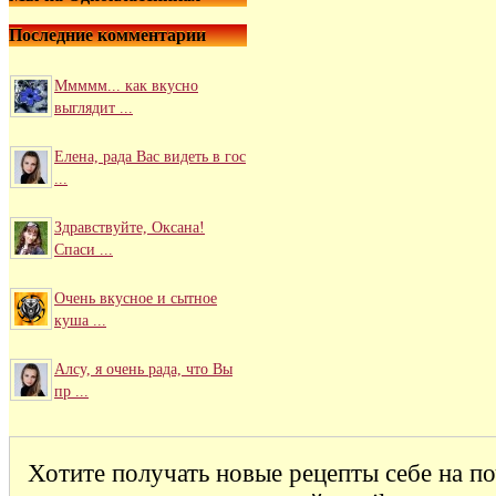
Последние комментарии
Ммммм... как вкусно
выглядит ...
Елена, рада Вас видеть в гос
...
Здравствуйте, Оксана!
Спаси ...
Очень вкусное и сытное
куша ...
Алсу, я очень рада, что Вы
пр ...
Алсу, я практически всё
гот� ...
Хотите получать новые рецепты себе на п