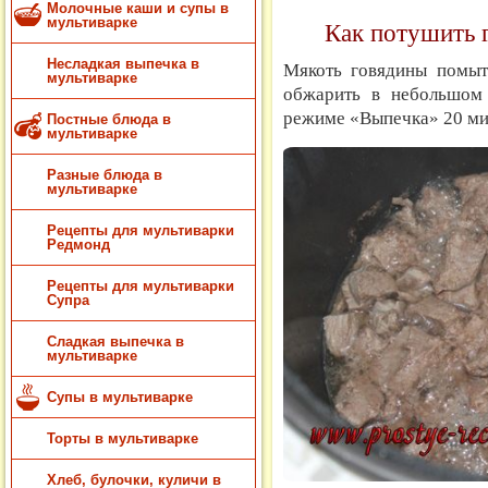
Молочные каши и супы в
мультиварке
Как потушить г
Несладкая выпечка в
Мякоть говядины помыть
мультиварке
обжарить в небольшом 
режиме «Выпечка» 20 ми
Постные блюда в
мультиварке
Разные блюда в
мультиварке
Рецепты для мультиварки
Редмонд
Рецепты для мультиварки
Супра
Сладкая выпечка в
мультиварке
Супы в мультиварке
Торты в мультиварке
Хлеб, булочки, куличи в