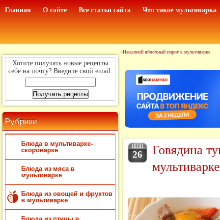
Главная
О сайте
Все статьи сайта
Что такое мультиварка
«
Насыпной яблочный пирог в мультиварке
Хотите получать новые рецепты
себе на почту? Введите свой email:
Рубрики
Блюда в мультиварке-
Говядина ту
ИЮН
скороварке
26
мультиварке
Блюда из мяса в
мультиварке
Блюда из овощей и фруктов
в мультиварке
Блюда из птицы в