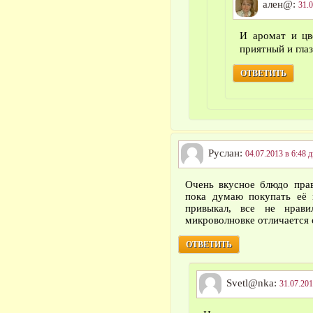
ален@:
31.0
И аромат и цв
приятный и гла
ОТВЕТИТЬ
Руслан:
04.07.2013 в 6:48 д
Очень вкусное блюдо пр
пока думаю покупать её 
привыкал, все не нрав
микроволновке отличается о
ОТВЕТИТЬ
Svetl@nka:
31.07.201