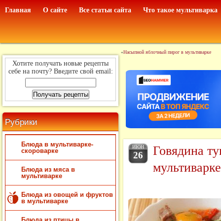
Главная
О сайте
Все статьи сайта
Что такое мультиварка
«
Насыпной яблочный пирог в мультиварке
Хотите получать новые рецепты
себе на почту? Введите свой email:
Рубрики
Блюда в мультиварке-
Говядина ту
ИЮН
скороварке
26
мультиварке
Блюда из мяса в
мультиварке
Блюда из овощей и фруктов
в мультиварке
Блюда из птицы в