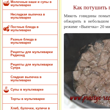
Молочные каши и супы в
мультиварке
Как потушить г
Несладкая выпечка в
Мякоть говядины помыть
мультиварке
обжарить в небольшом 
режиме «Выпечка» 20 ми
Постные блюда в
мультиварке
Разные блюда в
мультиварке
Рецепты для мультиварки
Редмонд
Рецепты для мультиварки
Супра
Сладкая выпечка в
мультиварке
Супы в мультиварке
Торты в мультиварке
Хлеб, булочки, куличи в