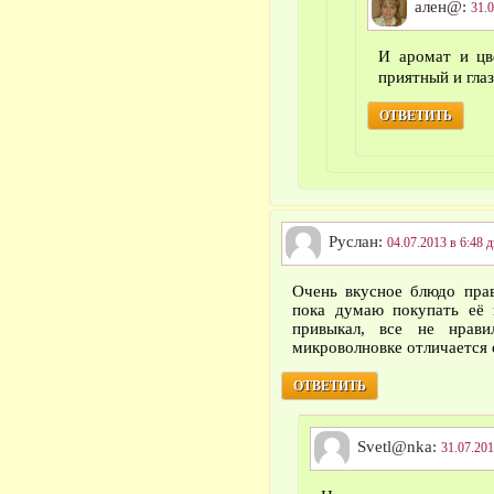
ален@:
31.0
И аромат и цв
приятный и гла
ОТВЕТИТЬ
Руслан:
04.07.2013 в 6:48 д
Очень вкусное блюдо пр
пока думаю покупать её 
привыкал, все не нрав
микроволновке отличается о
ОТВЕТИТЬ
Svetl@nka:
31.07.201