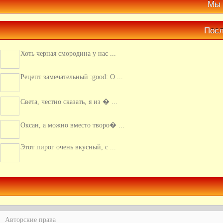
Мы 
Посл
Хоть черная смородина у нас ...
Рецепт замечательный :good: О ...
Света, честно сказать, я из � ...
Оксан, а можно вместо творо� ...
Этот пирог очень вкусный, с ...
Люблю кальмары, обычно их г� ...
Авторские права