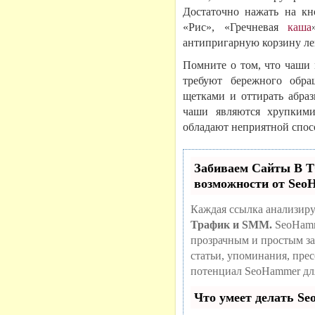
Достаточно нажать на кн
«Рис», «Гречневая
каша
антипригарную корзину ле
Помните о том, что чаши
требуют бережного обра
щетками и оттирать абра
чаши являются хрупкими
обладают неприятной спо
Забиваем Сайты В
возможности от Se
Каждая ссылка анализиру
Трафик и SMM.
SeoHamm
прозрачным и простым за
статьи, упоминания, пре
потенциал SeoHammer дл
Что умеет делать S