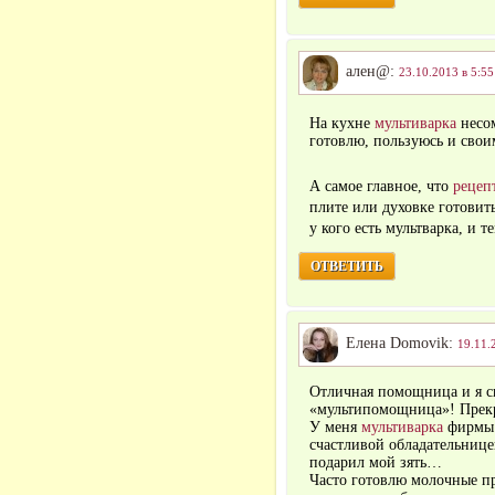
ален@:
23.10.2013 в 5:55
На кухне
мультиварка
несо
готовлю, пользуюсь и свои
А самое главное, что
рецеп
плите или духовке готовит
у кого есть мультварка, и т
ОТВЕТИТЬ
Елена Domovik:
19.11.
Отличная помощница и я с
«мультипомощница»! Прекр
У меня
мультиварка
фирмы 
счастливой обладательниц
подарил мой зять…
Часто готовлю молочные п