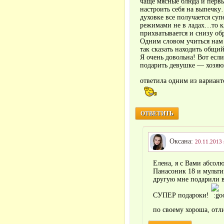
чаще мясные блюда и перв
настроить себя на выпечк
духовке все получается суп
режимами не в ладах…то кл
прихватывается и снизу обр
Одним словом учиться нам
так сказать находить общий
Я очень довольна! Вот есл
подарить девушке — хозяюш
ответила одним из вари
ОТВЕТИТЬ
Оксана:
20.11.2013 
Елена, я с Вами абсол
Панасоник 18 и мульти
другую мне подарили в
СУПЕР подароки!
по своему хороша, о