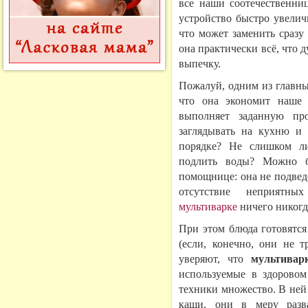
все наши соотечественниц
устройство быстро увелич
что может заменить сразу
она практически всё, что д
выпечку.
Пожалуй, одним из главны
что она экономит наше 
выполняет заданную пр
заглядывать на кухню и 
порядке? Не слишком ли
подлить воды? Можно б
помощнице: она не подведе
отсутствие неприятны
мультиварке
ничего никогд
При этом блюда готовятся
(если, конечно, они не т
уверяют, что
мультивар
используемые в здорово
техники множество. В ней
каши, они в меру разв