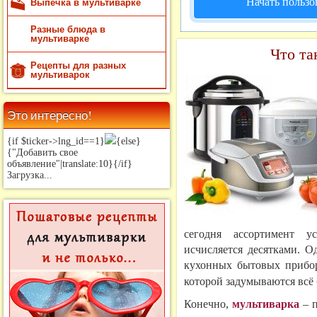
Начать пользо
Выпечка в мультиварке
Разные блюда в
мультиварке
Что та
Рецепты для разных
мультиварок
Это интересно!
{if $ticker->lng_id==1}
{else}
{"Добавить свое
объявление"|translate:10}{/if}
Загрузка...
сегодня ассортимент у
исчисляется десятками. 
кухонных бытовых прибо
которой задумываются всё 
Конечно,
мультиварка
– п