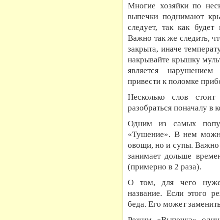
Многие хозяйки по неск
выпечки поднимают кры
следует, так как будет
Важно так же следить, ч
закрыта, иначе температ
накрывайте крышку мульт
является нарушением
привести к поломке приб
Несколько слов стоит
разобраться поначалу в 
Одним из самых попу
«Тушение». В нем можно
овощи, но и супы. Важно
занимает дольше време
(примерно в 2 раза).
О том, для чего нуж
название. Если этого р
беда. Его может заменит
Режим «Выпечка» один