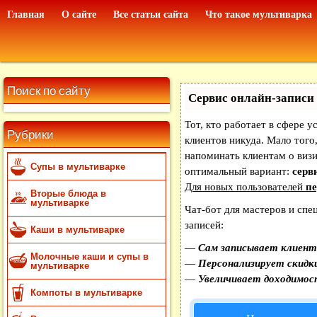
Главная
О сайте
Все статьи сайта
Что такое мультиварка
Поиск по сайту
Сервис онлайн-записи 
Тот, кто работает в сфере у
Рубрики
клиентов никуда. Мало того,
напоминать клиентам о виз
Супы в мультиварке
оптимальный вариант:
серви
Для новых пользователей
пе
Вторые блюда в
мультиварке
Чат-бот для мастеров и спе
записей:
Каши в мультиварке
—
Сам записывает клиенто
Молочные каши и супы в
—
Персонализирует скидки
мультиварке
—
Увеличивает доходимос
Компоты в мультиварке