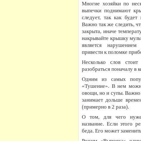
Многие хозяйки по неск
выпечки поднимают кры
следует, так как будет
Важно так же следить, ч
закрыта, иначе температ
накрывайте крышку мульт
является нарушением
привести к поломке приб
Несколько слов стоит
разобраться поначалу в 
Одним из самых попу
«Тушение». В нем можно
овощи, но и супы. Важно
занимает дольше време
(примерно в 2 раза).
О том, для чего нуж
название. Если этого р
беда. Его может заменит
Режим «Выпечка» один