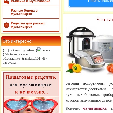
Начать пользо
Выпечка в мультиварке
Разные блюда в
мультиварке
Что та
Рецепты для разных
мультиварок
Это интересно!
{if $ticker->lng_id==1}
{else}
{"Добавить свое
объявление"|translate:10}{/if}
Загрузка...
сегодня ассортимент у
исчисляется десятками. 
кухонных бытовых прибо
которой задумываются всё 
Конечно,
мультиварка
– п