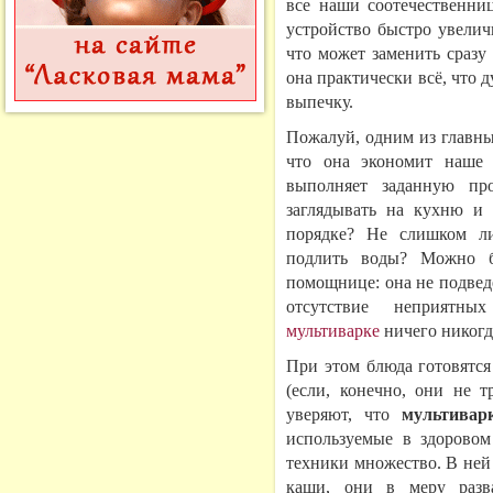
все наши соотечественниц
устройство быстро увелич
что может заменить сразу
она практически всё, что д
выпечку.
Пожалуй, одним из главны
что она экономит наше 
выполняет заданную пр
заглядывать на кухню и 
порядке? Не слишком ли
подлить воды? Можно б
помощнице: она не подведе
отсутствие неприятны
мультиварке
ничего никогд
При этом блюда готовятся
(если, конечно, они не т
уверяют, что
мультивар
используемые в здорово
техники множество. В ней
каши, они в меру разв