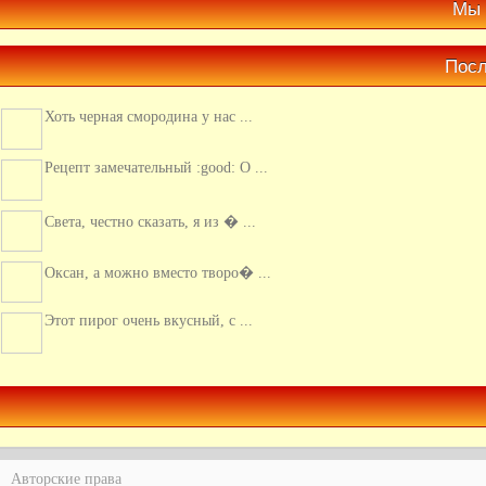
Мы 
Посл
Хоть черная смородина у нас ...
Рецепт замечательный :good: О ...
Света, честно сказать, я из � ...
Оксан, а можно вместо творо� ...
Этот пирог очень вкусный, с ...
Люблю кальмары, обычно их г� ...
Авторские права