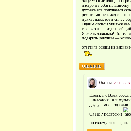
чаще мясные блюда и перв
настроить себя на выпечк
духовке все получается суп
режимами не в ладах…то кл
прихватывается и снизу обр
Одним словом учиться нам
так сказать находить общий
Я очень довольна! Вот есл
подарить девушке — хозяюш
ответила одним из вари
ОТВЕТИТЬ
Оксана:
20.11.2013 
Елена, я с Вами абсол
Панасоник 18 и мульти
другую мне подарили в
СУПЕР подароки!
по своему хороша, о