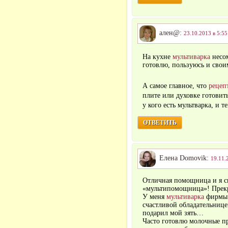
ален@:
23.10.2013 в 5:55
На кухне
мультиварка
несо
готовлю, пользуюсь и свои
А самое главное, что
рецеп
плите или духовке готовит
у кого есть мультварка, и т
ОТВЕТИТЬ
Елена Domovik:
19.11.
Отличная помощница и я с
«мультипомощница»! Прекр
У меня
мультиварка
фирмы 
счастливой обладательниц
подарил мой зять…
Часто готовлю молочные п