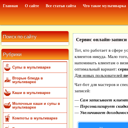
Главная
О сайте
Все статьи сайта
Что такое мультиварка
Поиск по сайту
Сервис онлайн-записи 
Тот, кто работает в сфере у
Рубрики
клиентов никуда. Мало того,
напоминать клиентам о виз
Супы в мультиварке
оптимальный вариант:
серви
Для новых пользователей
пе
Вторые блюда в
мультиварке
Чат-бот для мастеров и спе
записей:
Каши в мультиварке
—
Сам записывает клиенто
Молочные каши и супы в
—
Персонализирует скидки
мультиварке
—
Увеличивает доходимос
Компоты в мультиварке