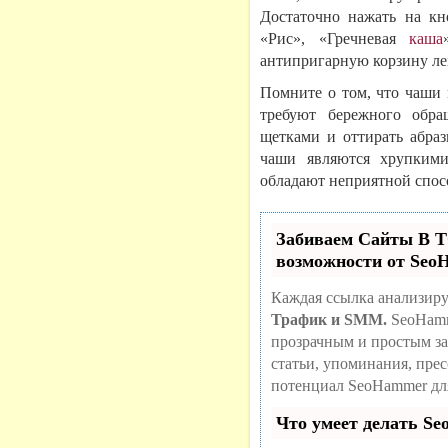
Достаточно нажать на кн
«Рис», «Гречневая
каша
антипригарную корзину ле
Помните о том, что чаши
требуют бережного обра
щетками и оттирать абра
чаши являются хрупкими
обладают неприятной спо
Забиваем Сайты В
возможности от Se
Каждая ссылка анализиру
Трафик и SMM.
SeoHamm
прозрачным и простым за
статьи, упоминания, пре
потенциал SeoHammer дл
Что умеет делать S