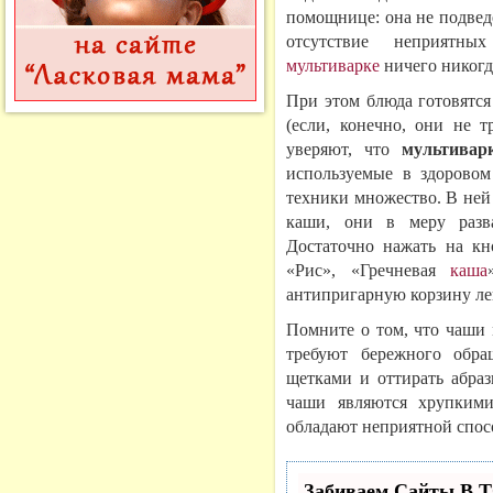
помощнице: она не подведе
отсутствие неприятны
мультиварке
ничего никогд
При этом блюда готовятся
(если, конечно, они не т
уверяют, что
мультивар
используемые в здорово
техники множество. В ней
каши, они в меру разв
Достаточно нажать на кн
«Рис», «Гречневая
каша
антипригарную корзину ле
Помните о том, что чаши
требуют бережного обра
щетками и оттирать абра
чаши являются хрупкими
обладают неприятной спо
Забиваем Сайты В