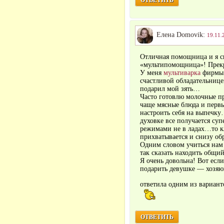
Елена Domovik:
19.11.
Отличная помощница и я с
«мультипомощница»! Прекр
У меня
мультиварка
фирмы 
счастливой обладательниц
подарил мой зять…
Часто готовлю молочные п
чаще мясные блюда и перв
настроить себя на выпечк
духовке все получается суп
режимами не в ладах…то кл
прихватывается и снизу обр
Одним словом учиться нам
так сказать находить общий
Я очень довольна! Вот есл
подарить девушке — хозяюш
ответила одним из вари
ОТВЕТИТЬ