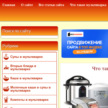
Главная
О сайте
Все статьи сайта
Что такое мультиварка
Поиск по сайту
Рубрики
Супы в мультиварке
Вторые блюда в
Что та
мультиварке
Каши в мультиварке
Молочные каши и супы в
мультиварке
Компоты в мультиварке