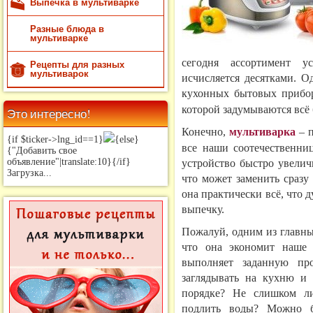
Выпечка в мультиварке
Разные блюда в
мультиварке
сегодня ассортимент у
Рецепты для разных
мультиварок
исчисляется десятками. 
кухонных бытовых прибо
которой задумываются всё 
Это интересно!
Конечно,
мультиварка
– п
{if $ticker->lng_id==1}
{else}
все наши соотечественниц
{"Добавить свое
объявление"|translate:10}{/if}
устройство быстро увелич
Загрузка...
что может заменить сразу
она практически всё, что д
выпечку.
Пожалуй, одним из главны
что она экономит наше 
выполняет заданную пр
заглядывать на кухню и 
порядке? Не слишком ли
подлить воды? Можно б