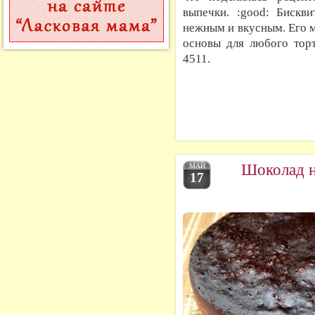
выпечки. :good: Бискв
нежным и вкусным. Его м
основы для любого тор
4511.
Шоколад н
МАЙ
17