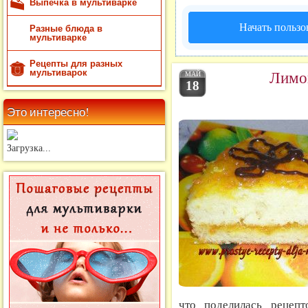
Выпечка в мультиварке
Начать пользо
Разные блюда в
мультиварке
Рецепты для разных
Лимон
мультиварок
МАЙ
18
Это интересно!
Загрузка...
что поделилась рецепт