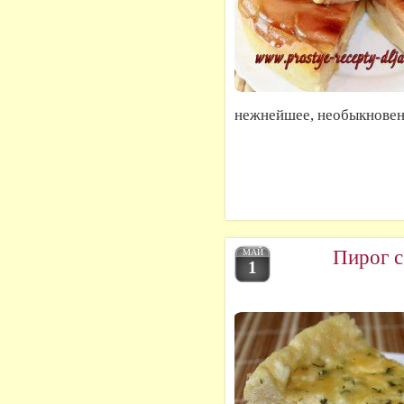
нежнейшее, необыкновенн
Пирог с
МАЙ
1