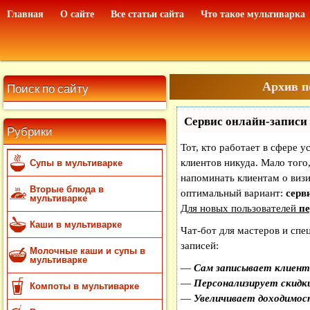
Главная
О сайте
Все статьи сайта
Что такое мультиварка
Архив п
Поиск по сайту
Сервис онлайн-записи 
Рубрики
Тот, кто работает в сфере у
клиентов никуда. Мало того,
Супы в мультиварке
напоминать клиентам о виз
Вторые блюда в
оптимальный вариант:
серви
мультиварке
Для новых пользователей
пе
Каши в мультиварке
Чат-бот для мастеров и спе
записей:
Молочные каши и супы в
мультиварке
—
Сам записывает клиенто
—
Персонализирует скидки
Компоты в мультиварке
—
Увеличивает доходимос