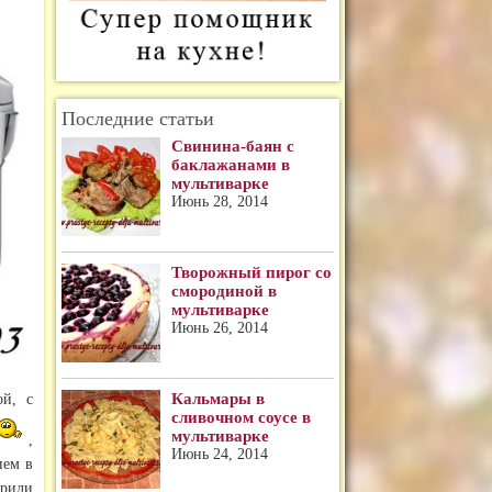
Последние статьи
Свинина-баян с
баклажанами в
мультиварке
Июнь 28, 2014
Творожный пирог со
смородиной в
мультиварке
Июнь 26, 2014
Кальмары в
ой, с
сливочном соусе в
мультиварке
,
Июнь 24, 2014
ием в
арили