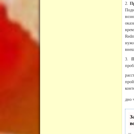
2.
Пр
Подн
возн
оказ
врем
Redm
нужн
внеш
3.
Пр
проб
расс
прой
конт
дно 
З
в