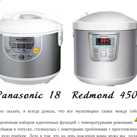
но сказать, я всегда думала, что все мультиварки схожи между соб
деленным набором идентичных функций с температурными режимами
обывав в отпуске, столкнулась с некоторыми проблемами с приготовлен
 чудо приборе. Дело в том, что на день рождения мамы мужа мы под