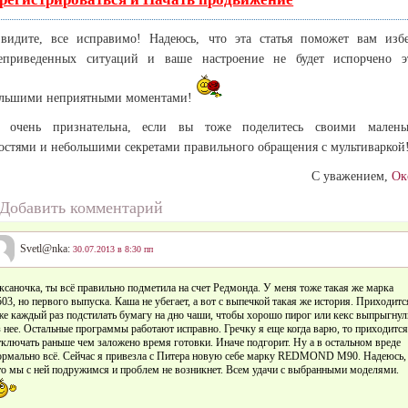
видите, все исправимо! Надеюсь, что эта статья поможет вам изб
еприведенных ситуаций и ваше настроение не будет испорчено э
льшими неприятными моментами!
у очень признательна, если вы тоже поделитесь своими малень
остями и небольшими секретами правильного обращения с мультиваркой
С уважением,
Ок
Добавить комментарий
Svetl@nka:
30.07.2013 в 8:30 пп
ксаночка, ты всё правильно подметила на счет Редмонда. У меня тоже такая же марка
503, но первого выпуска. Каша не убегает, а вот с выпечкой такая же история. Приходитс
же каждый раз подстилать бумагу на дно чаши, чтобы хорошо пирог или кекс выпрыгнул
з нее. Остальные программы работают исправно. Гречку я еще когда варю, то приходитс
тключать раньше чем заложено время готовки. Иначе подгорит. Ну а в остальном вреде
ормально всё. Сейчас я привезла с Питера новую себе марку REDMOND M90. Надеюсь,
то мы с ней подружимся и проблем не возникнет. Всем удачи с выбранными моделями.