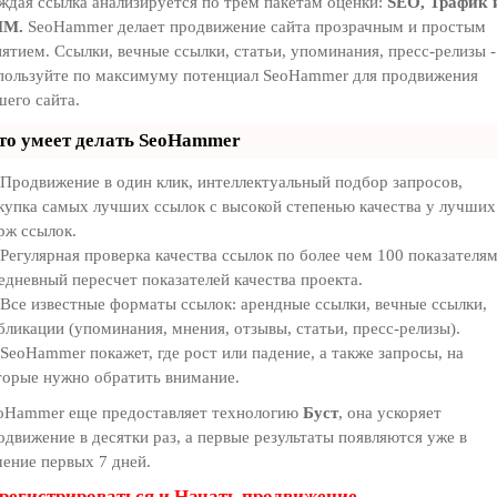
ждая ссылка анализируется по трем пакетам оценки:
SEO, Трафик 
MM.
SeoHammer делает продвижение сайта прозрачным и простым
нятием. Ссылки, вечные ссылки, статьи, упоминания, пресс-релизы -
пользуйте по максимуму потенциал SeoHammer для продвижения
шего сайта.
то умеет делать SeoHammer
Продвижение в один клик, интеллектуальный подбор запросов,
купка самых лучших ссылок с высокой степенью качества у лучших
рж ссылок.
Регулярная проверка качества ссылок по более чем 100 показателям
едневный пересчет показателей качества проекта.
Все известные форматы ссылок: арендные ссылки, вечные ссылки,
бликации (упоминания, мнения, отзывы, статьи, пресс-релизы).
SeoHammer покажет, где рост или падение, а также запросы, на
торые нужно обратить внимание.
oHammer еще предоставляет технологию
Буст
, она ускоряет
одвижение в десятки раз, а первые результаты появляются уже в
чение первых 7 дней.
регистрироваться и Начать продвижение