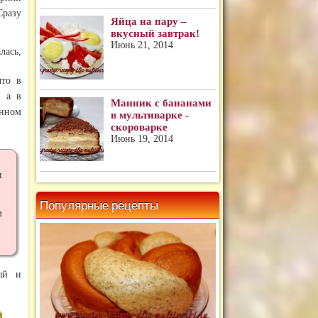
Сразу
Яйца на пару –
вкусный завтрак!
Июнь 21, 2014
лась,
то в
, а в
Манник с бананами
анном
в мультиварке -
скороварке
Июнь 19, 2014
и
Популярные рецепты
м
ный и