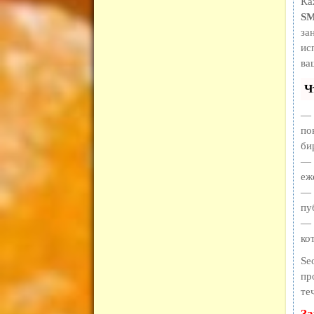
Ка
S
за
ис
ва
Ч
— 
по
би
— 
еж
— 
пу
— 
ко
Se
пр
те
За