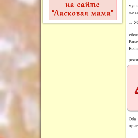
муль
же с
1.
Уб
убеж
Pana
Redm
реж
Оба 
прие