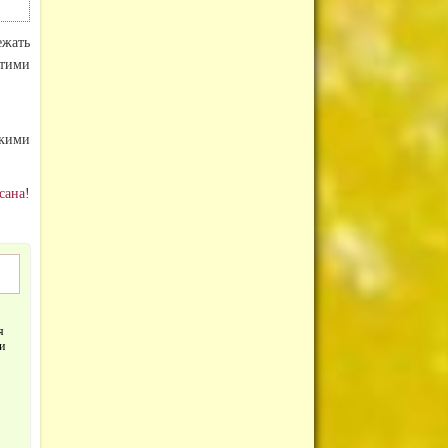
ежать
тими
кими
!
сана
!
я
и
я