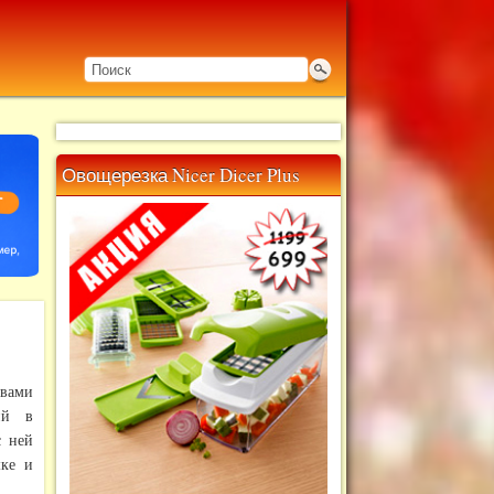
Овощерезка Nicer Dicer Plus
 вами
ий в
с ней
шке и