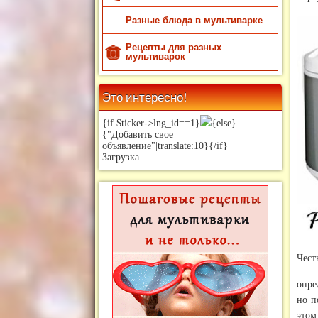
Разные блюда в мультиварке
Рецепты для разных
мультиварок
Это интересно!
{if $ticker->lng_id==1}
{else}
{"Добавить свое
объявление"|translate:10}{/if}
Загрузка...
Чест
опре
но п
этом