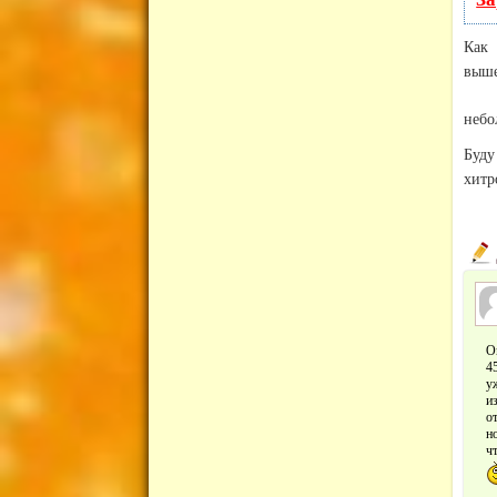
Как 
выш
небо
Буд
хитр
О
4
у
и
о
н
ч