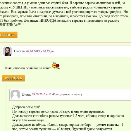
олезные советы, а у меня один раз случай был. Я варенье варила малиновое в ней, на
ежиме «ТУШЕНИЕ» мне показалось маловато, выбрала режим «Выпечка» варенье
бежало. Вся мультя была в варенье, думала с ней уже попрощаться теперь придётся. Но
ет, разобрали, помыли, очистили, по высушили, и работает уже как 1,5 года после этого
ТТ без проблем. Деваньки, НИКОГДА не варите варенье в панасонике на режиме
ВЫПЕЧКА»!!!!!
ТВЕТИТЬ
Оксана:
04.08.2013 в 10:53 дп
Юля, спасибо большое за совет
ОТВЕТИТЬ
Елена:
09.09.2013 в 12:46 пп
(подписан на отзывы)
Доброго всем дня!
По поводу варенья не согласна. Я варю и мне очень нравиться.
Делала варенье из яблок режим тушение 1,5 часа, яблоки, сахар и корица по
вкусу. Ни какой воды.
Делала джем из яблок: яблоки, сахар, корица, имбирь — режим выпечка- 1
час, потом режим тушение — 40 минут, Чудесный джем получается.