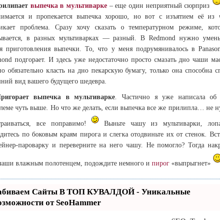
илипает
выпечка
в мультиварке
– еще один неприятный сюрприз
имается и пропекается выпечка хорошо, но вот с изъятием её из
икает проблема. Сразу хочу сказать о температурном режиме, кот
ывается, в разных мультиварках — разный. В Redmond нужно умен
я приготовления выпечки. То, что у меня подрумянивалось в Panason
ond подгорает. И здесь уже недостаточно просто смазать дно чаши ма
о обязательно класть на дно пекарскую бумагу, только она способна с
ний вид вашего будущего шедевра.
игорает выпечка в мультиварке
. Частично я уже написала об
леме чуть выше. Но что же делать, если выпечка все же прилипла… не 
траиваться, все поправимо!
Выньте чашу из мультиварки, лопа
дитесь по боковым краям пирога и слегка отодвиньте их от стенок. Вст
ейнер-пароварку и переверните на него чашу. Не помогло? Тогда нак
чаши влажным полотенцем, подождите немного и
пирог
«выпрыгнет»
абиваем Сайты В ТОП КУВАЛДОЙ - Уникальные
озможности от SeoHammer