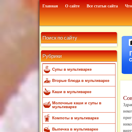
Главная
О сайте
Все статьи сайта
Что
Поиск по сайту
Рубрики
Супы в мультиварке
Вторые блюда в мультиварке
Каши в мультиварке
Сов
Молочные каши и супы в
Здра
мультиварке
нек
при
Компоты в мультиварке
нико
Выпечка в мультиварке
вирт