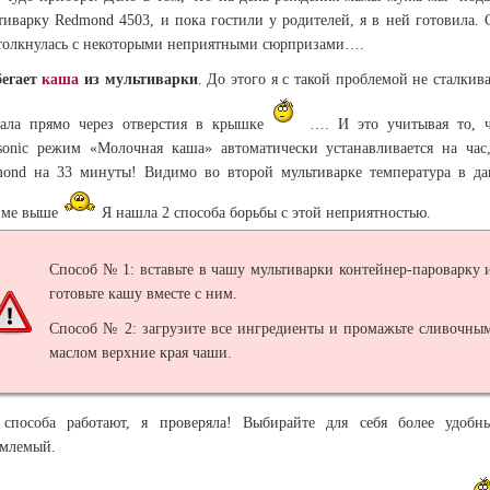
тиварку Redmond 4503, и пока гостили у родителей, я в ней готовила. 
толкнулась с некоторыми неприятными сюрпризами….
егает
каша
из мультиварки
. До этого я с такой проблемой не сталкива
ала прямо через отверстия в крышке
…. И это учитывая то, ч
sonic режим «Молочная каша» автоматически устанавливается на час
ond на 33 минуты! Видимо во второй мультиварке температура в д
име выше
Я нашла 2 способа борьбы с этой неприятностью.
Способ № 1: вставьте в чашу мультиварки контейнер-пароварку 
готовьте кашу вместе с ним.
Способ № 2: загрузите все ингредиенты и промажьте сливочны
маслом верхние края чаши.
способа работают, я проверяла! Выбирайте для себя более удоб
млемый.