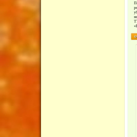
П
р
у
н
Т
«
О