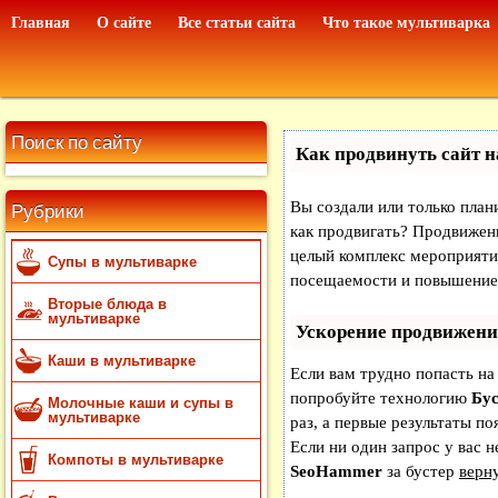
Главная
О сайте
Все статьи сайта
Что такое мультиварка
Поиск по сайту
Как продвинуть сайт н
Рубрики
Вы создали или только плани
как продвигать? Продвижени
целый комплекс мероприяти
Супы в мультиварке
посещаемости и повышение 
Вторые блюда в
мультиварке
Ускорение продвижени
Каши в мультиварке
Если вам трудно попасть на
попробуйте технологию
Бус
Молочные каши и супы в
мультиварке
раз, а первые результаты по
Если ни один запрос у вас н
Компоты в мультиварке
SeoHammer
за бустер
верну