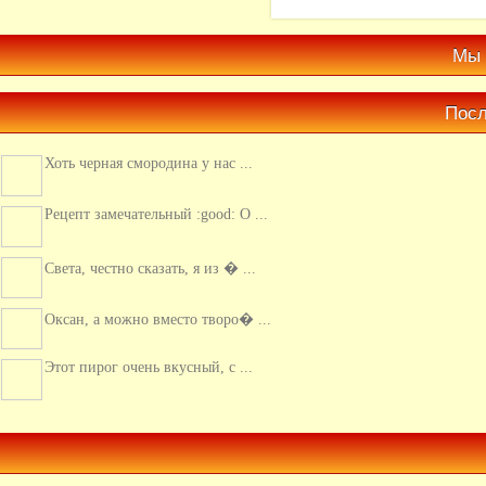
Мы 
Посл
Хоть черная смородина у нас ...
Рецепт замечательный :good: О ...
Света, честно сказать, я из � ...
Оксан, а можно вместо творо� ...
Этот пирог очень вкусный, с ...
Люблю кальмары, обычно их г� ...