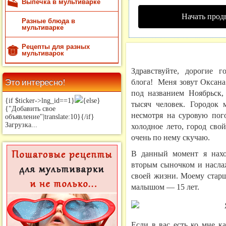
Выпечка в мультиварке
Начать прод
Разные блюда в
мультиварке
Рецепты для разных
мультиварок
Здравствуйте, дорогие 
Это интересно!
блога! Меня зовут Оксана
под названием Ноябрьск,
{if $ticker->lng_id==1}
{else}
тысяч человек. Городок
{"Добавить свое
несмотря на суровую пого
объявление"|translate:10}{/if}
Загрузка...
холодное лето, город сво
очень по нему скучаю.
В данный момент я нахо
вторым сыночком и насла
своей жизни. Моему старш
малышом — 15 лет.
Если в вас есть ко мне к