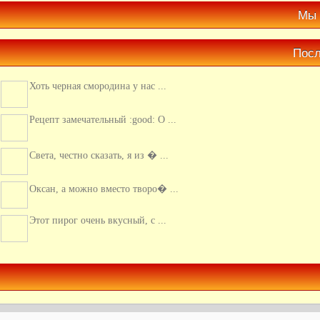
Мы 
Посл
Хоть черная смородина у нас ...
Рецепт замечательный :good: О ...
Света, честно сказать, я из � ...
Оксан, а можно вместо творо� ...
Этот пирог очень вкусный, с ...
Люблю кальмары, обычно их г� ...