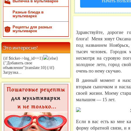
Начать пользо
Выпечка в мультиварке
Разные блюда в
мультиварке
Рецепты для разных
мультиварок
Здравствуйте, дорогие 
блога! Меня зовут Оксана
под названием Ноябрьск,
Это интересно!
тысяч человек. Городок
несмотря на суровую пого
{if $ticker->lng_id==1}
{else}
{"Добавить свое
холодное лето, город сво
объявление"|translate:10}{/if}
очень по нему скучаю.
Загрузка...
В данный момент я нахо
вторым сыночком и насла
своей жизни. Моему старш
малышом — 15 лет.
Если в вас есть ко мне к
форму обратной связи, и 