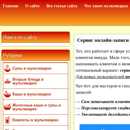
Главная
О сайте
Все статьи сайта
Что такое мультиварка
Поиск по сайту
Сервис онлайн-записи 
Тот, кто работает в сфере у
Рубрики
клиентов никуда. Мало того,
напоминать клиентам о виз
Супы в мультиварке
оптимальный вариант:
серви
Для новых пользователей
пе
Вторые блюда в
мультиварке
Чат-бот для мастеров и спе
записей:
Каши в мультиварке
—
Сам записывает клиенто
Молочные каши и супы в
—
Персонализирует скидки
мультиварке
—
Увеличивает доходимос
Компоты в мультиварке