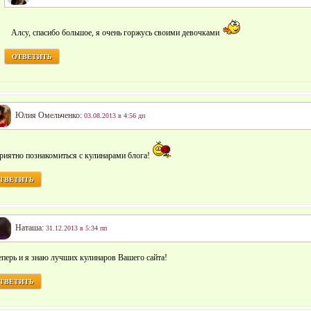
Алсу, спасибо большое, я очень горжусь своими девочками
ОТВЕТИТЬ
Юлия Омельченко:
03.08.2013 в 4:56 дп
риятно познакомиться с кулинарами блога!
ТВЕТИТЬ
Наташа:
31.12.2013 в 5:34 пп
еперь и я знаю лучших кулинаров Вашего сайта!
ТВЕТИТЬ