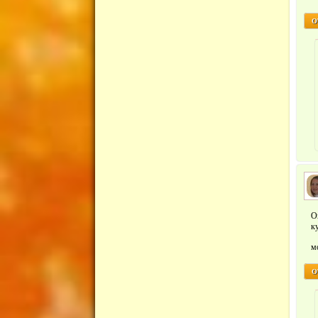
О
О
к
м
О