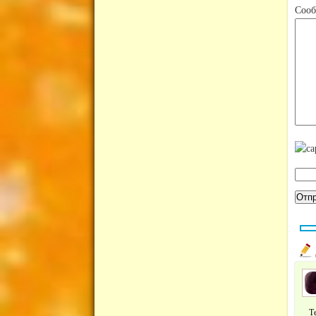
Соо
Т