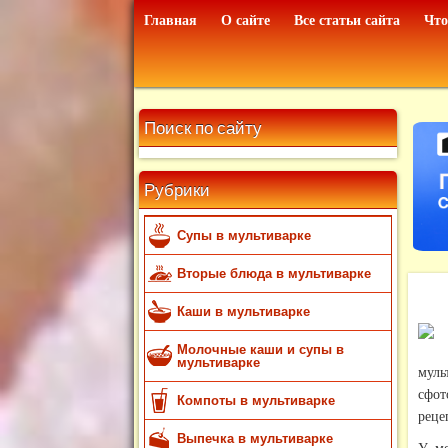
Главная
О сайте
Все статьи сайта
Что
Поиск по сайту
Рубрики
Супы в мультиварке
Вторые блюда в мультиварке
Каши в мультиварке
Молочные каши и супы в
мультиварке
мул
сфо
Компоты в мультиварке
реце
Выпечка в мультиварке