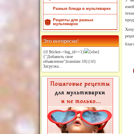
У м
имей
Разные блюда в мультиварке
техн
Рецепты для разных
прод
мультиварок
Хочу
реце
Это интересно!
благ
{if $ticker->lng_id==1}
{else}
{"Добавить свое
объявление"|translate:10}{/if}
Загрузка...