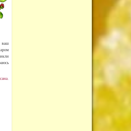
 ваш
наром
никли
раюсь
сана
.