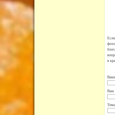
Есл
фото
блог
вопр
в кр
Ваше
Ваш 
Тема