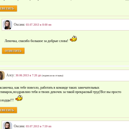
ТВЕТИТЬ
Оксана:
03.07.2013 в 8:00 пп
Леночка, спасибо большое за добрые слова!
ОТВЕТИТЬ
Алсу:
30.06.2013 в 7:20 дп
(подписан на отзывы)
ксаночка, как тебе повезло, работать в команде таких замечательных
улинарок,поздравляю тебя и твоих девочек за такой прекрасный труд!Все вы просто
олодцы!!!
ТВЕТИТЬ
Оксана:
03.07.2013 в 7:59 пп