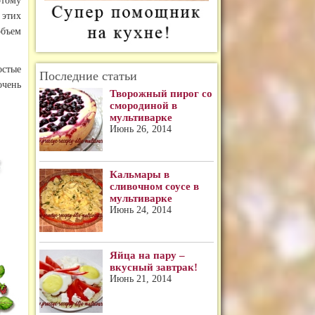
этому
 этих
объем
остые
Последние статьи
очень
Творожный пирог со
смородиной в
мультиварке
Июнь 26, 2014
Кальмары в
сливочном соусе в
мультиварке
Июнь 24, 2014
Яйца на пару –
вкусный завтрак!
Июнь 21, 2014