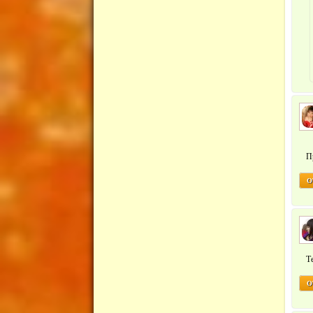
П
О
Т
О