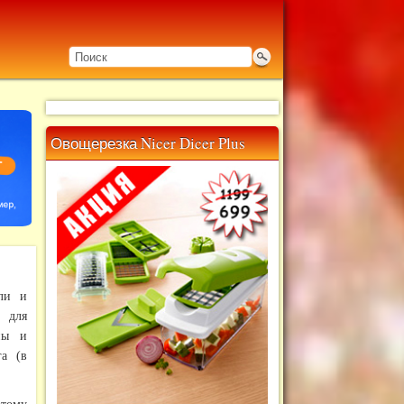
Овощерезка Nicer Dicer Plus
ели и
 для
ны и
а (в