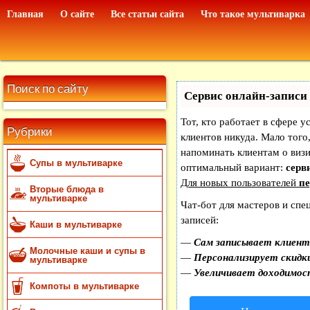
Главная
О сайте
Все статьи сайта
Что такое мультиварка
Поиск по сайту
Сервис онлайн-записи 
Тот, кто работает в сфере у
Рубрики
клиентов никуда. Мало того,
напоминать клиентам о виз
Супы в мультиварке
оптимальный вариант:
серви
Для новых пользователей
пе
Вторые блюда в
мультиварке
Чат-бот для мастеров и спе
записей:
Каши в мультиварке
—
Сам записывает клиенто
Молочные каши и супы в
—
Персонализирует скидки
мультиварке
—
Увеличивает доходимос
Компоты в мультиварке