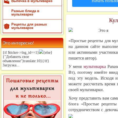
Начать пользо
Выпечка в мультиварке
Разные блюда в
мультиварке
Кул
Рецепты для разных
мультиварок
«Простые рецепты для мул
Это интересно!
на данном сайте выполн
или активными участникам
{if $ticker->lng_id==1}
{else}
{"Добавить свое
пишется автор).
объявление"|translate:10}{/if}
Загрузка...
У меня
мультиварка
Panaso
Вт), поэтому имейте ввид
под эту модель. Исходя и
можете рассчитать время 
своей мультиварки.
Хочу представить вам сам
блога «Простые рецепты
сотрудничеством с девочк