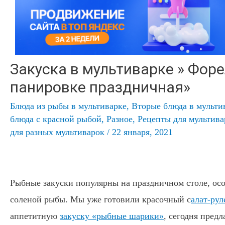
Закуска в мультиварке » Форе
панировке праздничная»
Блюда из рыбы в мультиварке
,
Вторые блюда в мульти
блюда с красной рыбой
,
Разное
,
Рецепты для мультив
для разных мультиварок
/
22 января, 2021
Рыбные закуски популярны на праздничном столе, осо
соленой рыбы. Мы уже готовили красочный с
алат-рул
аппетитную
закуску «рыбные шарики»
, сегодня пред