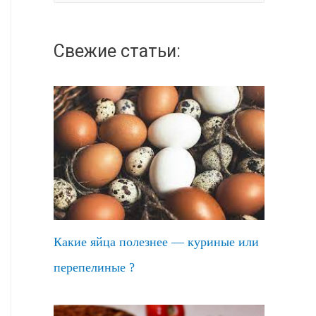
а
й
Свежие статьи:
т
и
:
Какие яйца полезнее — куриные или
перепелиные ?