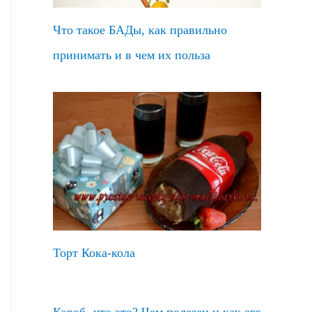
Что такое БАДы, как правильно
принимать и в чем их польза
Торт Кока-кола
Кэроб- что это? Чем полезен и как его