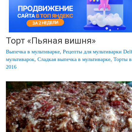
Торт «Пьяная вишня»
Выпечка в мультиварке
,
Рецепты для мультиварки Del
мультиварок
,
Сладкая выпечка в мультиварке
,
Торты в
2016