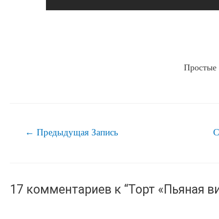
Простые 
Навигация
←
Предыдущая Запись
С
по
записям
17 комментариев к “Торт «Пьяная в