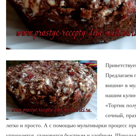
Приветствуем
Предлагаем 
вишня» в му
нашим кулин
«Тортик пол
сочный, пра
легко и просто. А с помощью мультиварки процесс п
упрощается, становится быстрым и удобным. Шокола