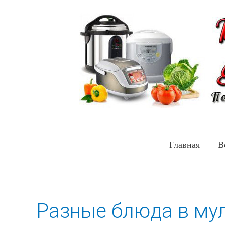
Главная
В
Разные блюда в му