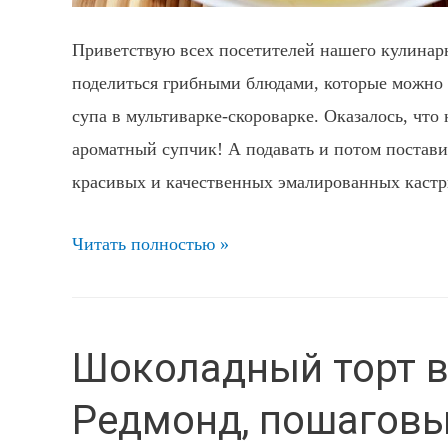
Приветствую всех посетителей нашего кулинарн
поделиться грибными блюдами, которые можно 
супа в мультиварке-скороварке. Оказалось, что
ароматный супчик! А подавать и потом постав
красивых и качественных эмалированных каст
Грибной
Читать полностью »
суп
в
мультиварке
Шоколадный торт в
скороварке
Редмонд, пошаговы