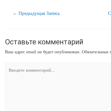
Навигация
←
Предыдущая Запись
С
по
записям
Оставьте комментарий
Ваш адрес email не будет опубликован.
Обязательные 
Введите
комментарий...