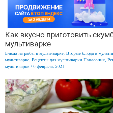
Как вкусно приготовить скум
мультиварке
Блюда из рыбы в мультиварке
,
Вторые блюда в мульти
мультиварке
,
Рецепты для мультиварки Панасоник
,
Ре
мультиварок
/
6 февраля, 2021