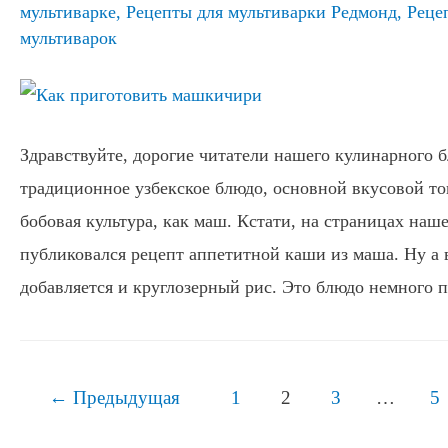
мультиварке
,
Рецепты для мультиварки Редмонд
,
Реце
мультиварок
Здравствуйте, дорогие читатели нашего кулинарного 
традиционное узбекское блюдо, основной вкусовой тон
бобовая культура, как маш. Кстати, на страницах наше
публиковался рецепт аппетитной каши из маша. Ну а
добавляется и круглозерный рис. Это блюдо немного 
Навигация
←
Предыдущая
1
2
3
…
5
по