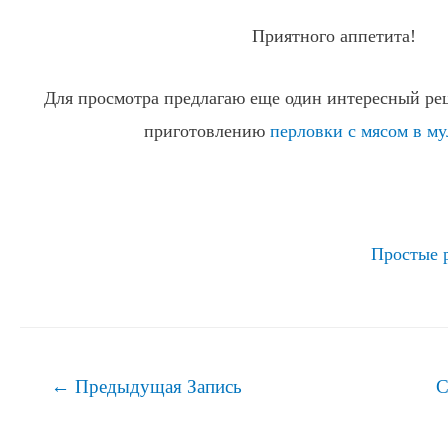
Приятного аппетита!
Для просмотра предлагаю еще один интересный рец
приготовлению
перловки с мясом в му
Простые 
Навигация
←
Предыдущая Запись
С
по