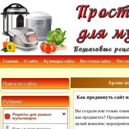
Главная
О сайте
Кулинары сайта
Все статьи сайта
Что та
Архив по
Поиск по сайту
Как продвинуть сайт н
Рубрики
Вы создали или только плани
Рецепты для разных
как продвигать? Продвижени
мультиварок
целый комплекс мероприяти