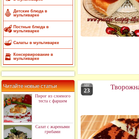
Детские блюда в
мультиварке
Постные блюда в
мультиварке
Салаты в мультиварке
Консервирование в
мультиварке
Творожна
Читайте новые статьи
АВГ
23
Пирог из слоеного
теста с фаршем
Салат с жареными
грибами