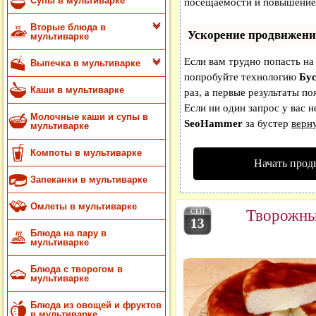
Супы в мультиварке
посещаемости и повышение 
Вторые блюда в
Ускорение продвижени
мультиварке
Если вам трудно попасть на
Выпечка в мультиварке
попробуйте технологию
Бус
Каши в мультиварке
раз, а первые результаты по
Если ни один запрос у вас н
Молочные каши и супы в
SeoHammer
за бустер
верну
мультиварке
Компоты в мультиварке
Начать прод
Запеканки в мультиварке
Омлеты в мультиварке
Творожны
СЕН
13
Блюда на пару в
мультиварке
Блюда с творогом в
мультиварке
Блюда из овощей и фруктов
в мультиварке