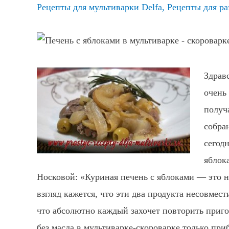
Рецепты для мультиварки Delfa
,
Рецепты для ра
Здрав
очень 
получ
собра
сегод
яблок
Носковой: «Куриная печень с яблоками — это 
взгляд кажется, что эти два продукта несовмес
что абсолютно каждый захочет повторить приго
без масла в мультиварке-скороварке только при