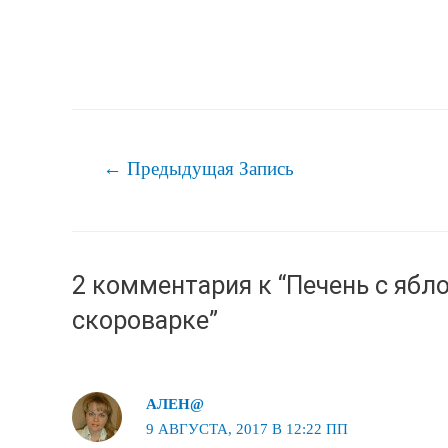
Навигация
←
Предыдущая Запись
по
записям
2 комментария к “Печень с ябл
скороварке”
АЛЕН@
9 АВГУСТА, 2017 В 12:22 ПП