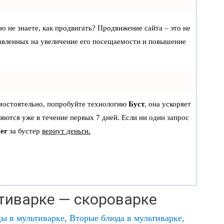
но не знаете, как продвигать? Продвижение сайта – это не
равленных на увеличение его посещаемости и повышение
амостоятельно, попробуйте технологию
Буст
, она ускоряет
ляются уже в течение первых 7 дней. Если ни один запрос
er
за бустер
вернут деньги.
ьтиварке — скороварке
цы в мультиварке
,
Вторые блюда в мультиварке
,