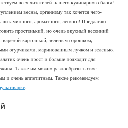
тствуем всех читателей нашего кулинарного блога!
туплением весны, организму так хочется чего-
ь витаминного, ароматного, легкого! Предлагаю
товить простенький, но очень вкусный весенний
 с вареной картошкой, зеленым горошком,
ыми огурчиками, маринованным лучком и зеленью.
салатик очень прост
и больше подходит для
 ужина. Также им можно разнообразить свое
ным и очень аппетитным. Также рекомендуем
мультиварке
.
ой