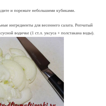
тудите и порежьте небольшими кубиками.
ьные ингредиенты для весеннего салата. Репчатый
усной водичке (1 ст.л. уксуса + полстакана воды).