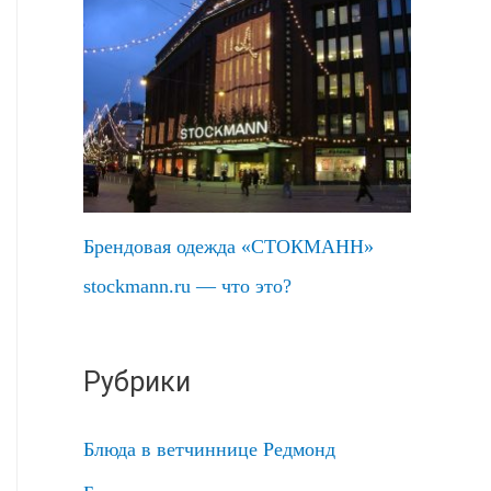
Брендовая одежда «СТОКМАНН»
stockmann.ru — что это?
Рубрики
Блюда в ветчиннице Редмонд