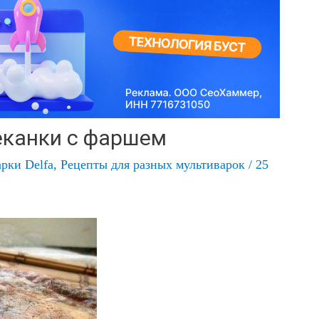
еканки с фаршем
рки Delfa
,
Рецепты для разных мультиварок
/
25