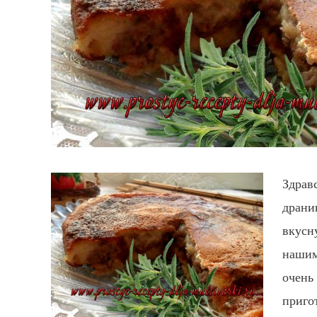
Здрав
драни
вкусн
нашим
очень
приго