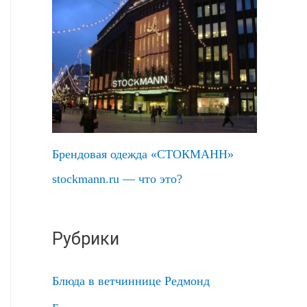
Брендовая одежда «СТОКМАНН»
stockmann.ru — что это?
Рубрики
Блюда в ветчиннице Редмонд