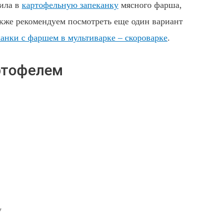
ила в
картофельную запеканку
мясного фарша,
акже рекомендуем посмотреть еще один вариант
анки с фаршем в мультиварке – скороварке
.
ртофелем
у