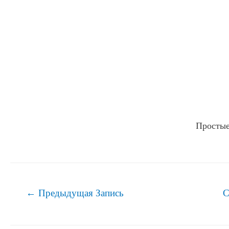
Простые
Навигация
←
Предыдущая Запись
С
по