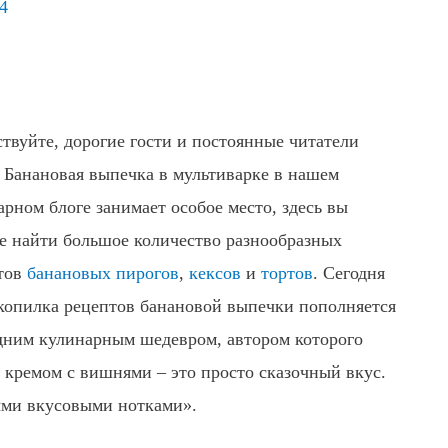
4
ствуйте, дорогие гости и постоянные читатели
! Банановая выпечка в мультиварке в нашем
арном блоге занимает особое место, здесь вы
е найти большое количество разнообразных
тов
банановых пирогов
,
кексов
и
тортов
. Сегодня
копилка рецептов банановой выпечки пополняется
дним кулинарным шедевром, автором которого
 кремом с вишнями – это просто сказочный вкус.
ыми вкусовыми нотками».