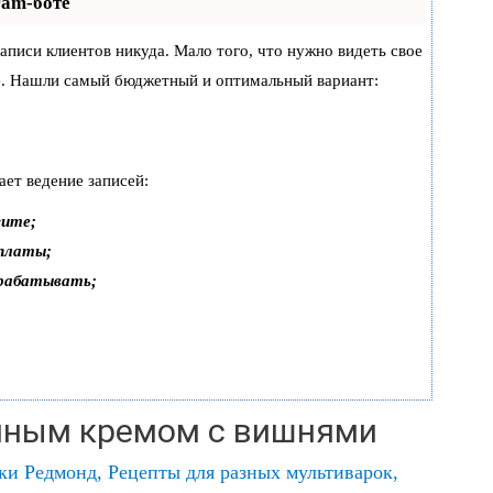
ram-боте
 записи клиентов никуда. Мало того, что нужно видеть свое
же. Нашли самый бюджетный и оптимальный вариант:
ает ведение записей:
зите;
оплаты;
арабатывать;
нным кремом с вишнями
рки Редмонд
,
Рецепты для разных мультиварок
,