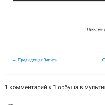
Простые 
Навигация
←
Предыдущая Запись
С
по
записям
1 комментарий к “Горбуша в мульти