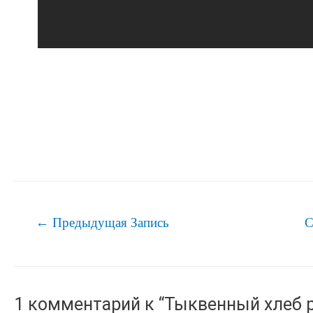
Навигация
←
Предыдущая Запись
С
по
записям
1 комментарий к “Тыквенный хлеб 