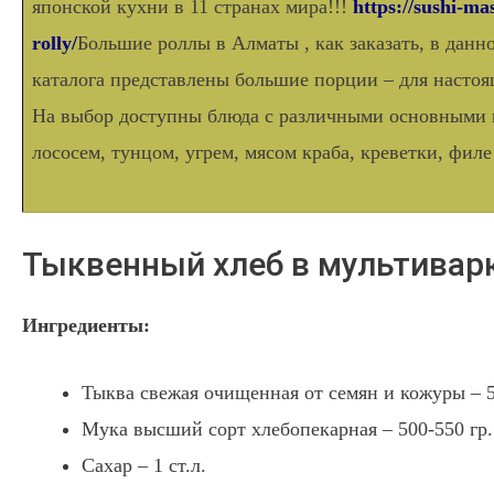
японской кухни в 11 странах мира!!!
https://sushi-ma
rolly/
Большие роллы в Алматы , как заказать, в данн
каталога представлены большие порции – для насто
На выбор доступны блюда с различными основными 
лососем, тунцом, угрем, мясом краба, креветки, филе
Тыквенный хлеб в мультивар
Ингредиенты:
Тыква свежая очищенная от семян и кожуры – 5
Мука высший сорт хлебопекарная – 500-550 гр.
Сахар – 1 ст.л.